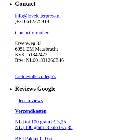
Contact
info@loveletterpress.nl
+310612275919
Contactformulier
Ervenweg 33
6051 EM Maasbracht
KvK: 51342472
Btw: NL001831266B46
Liefdevolle collega's
Reviews Google
lees reviews
Verzendkosten
NL | tot 100 gram | € 3,25
NL | 100 gram -3 kilo | €5,85
BE | Pakket € 9,65