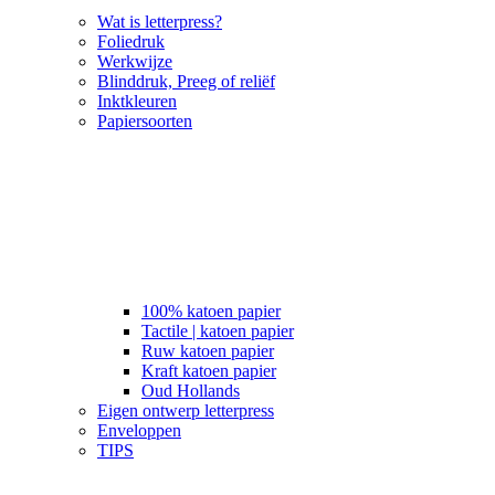
Wat is letterpress?
Foliedruk
Werkwijze
Blinddruk, Preeg of reliëf
Inktkleuren
Papiersoorten
100% katoen papier
Tactile | katoen papier
Ruw katoen papier
Kraft katoen papier
Oud Hollands
Eigen ontwerp letterpress
Enveloppen
TIPS