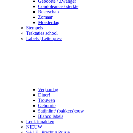
Geboorte / Zwanger
Condoleance / sterkte
Beterschap
Zomaar
Moederdag
Stempels
Traktaties school
Labels | Letterpress
Verjaardag
Diner!
Trouwen
Geboorte
Satijnlint/ (bakkers)touw
Blanco labels
Leuk inpakken
NIEUW
SALE | Prachtig Prijsje