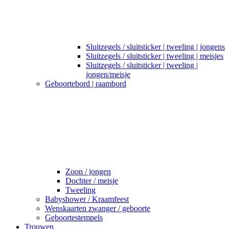
Sluitzegels / sluitsticker | tweeling | jongens
Sluitzegels / sluitsticker | tweeling | meisjes
Sluitzegels / sluitsticker | tweeling |
jongen/meisje
Geboortebord | raambord
Zoon / jongen
Dochter / meisje
Tweeling
Babyshower / Kraamfeest
Wenskaarten zwanger / geboorte
Geboortestempels
Trouwen