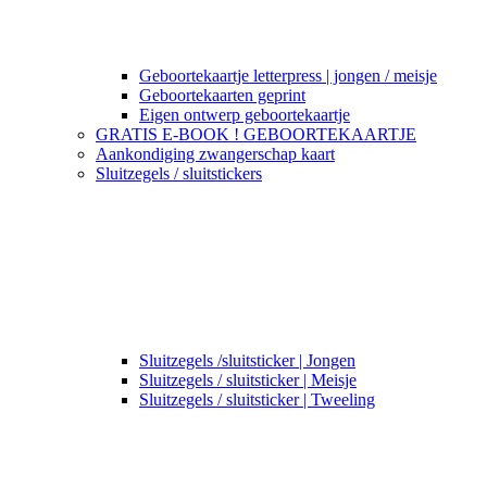
Geboortekaartje letterpress | jongen / meisje
Geboortekaarten geprint
Eigen ontwerp geboortekaartje
GRATIS E-BOOK ! GEBOORTEKAARTJE
Aankondiging zwangerschap kaart
Sluitzegels / sluitstickers
Sluitzegels /sluitsticker | Jongen
Sluitzegels / sluitsticker | Meisje
Sluitzegels / sluitsticker | Tweeling