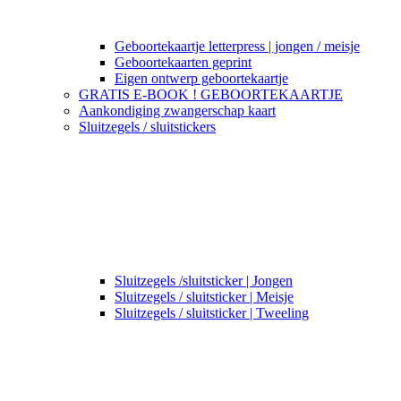
Geboortekaartje letterpress | jongen / meisje
Geboortekaarten geprint
Eigen ontwerp geboortekaartje
GRATIS E-BOOK ! GEBOORTEKAARTJE
Aankondiging zwangerschap kaart
Sluitzegels / sluitstickers
Sluitzegels /sluitsticker | Jongen
Sluitzegels / sluitsticker | Meisje
Sluitzegels / sluitsticker | Tweeling