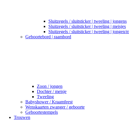
Sluitzegels / sluitsticker | tweeling | jongens
Sluitzegels / sluitsticker | tweeling | meisjes
Sluitzegels / sluitsticker | tweeling | jongen/
Geboortebord | raambord
Zoon / jongen
Dochter / meisje
Tweeling
Babyshower / Kraamfeest
Wenskaarten zwanger / geboorte
Geboortestempels
Trouwen