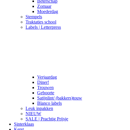
Beterschap
Zomaar
Moederdag
Stempels
Traktaties school
Labels | Letterpress
Verjaardag
Diner!
Trouwen
Geboorte
Satijnlint/ (bakkers)touw
Blanco labels
Leuk inpakken
NIEUW
SALE | Prachtig Prijsje
Sinterklaas
Kerst