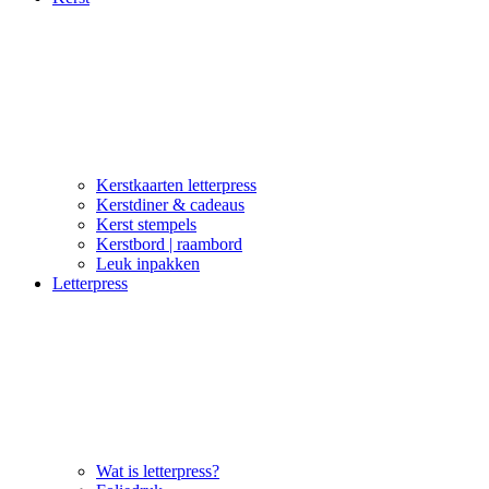
Kerstkaarten letterpress
Kerstdiner & cadeaus
Kerst stempels
Kerstbord | raambord
Leuk inpakken
Letterpress
Wat is letterpress?