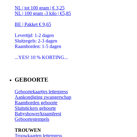
NL | tot 100 gram | € 3,25
NL | 100 gram -3 kilo | €5,85
BE | Pakket € 9,65
Levertijd: 1-2 dagen
Sluitzegels: 2-3 dagen
Raamborden: 1-5 dagen
...YES! 10 % KORTING...
GEBOORTE
Geboortekaartjes letterpress
Aankondiging zwangerschap
Raamborden geboorte
Sluitstickers geboorte
Babyshower/kraamfeest
Geboortestempels
TROUWEN
Trouwkaarten letterpress