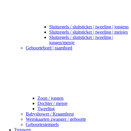
Sluitzegels / sluitsticker | tweeling | jongens
Sluitzegels / sluitsticker | tweeling | meisjes
Sluitzegels / sluitsticker | tweeling |
jongen/meisje
Geboortebord | raambord
Zoon / jongen
Dochter / meisje
Tweeling
Babyshower / Kraamfeest
Wenskaarten zwanger / geboorte
Geboortestempels
Trouwen