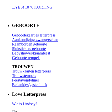
...YES! 10 % KORTING...
GEBOORTE
Geboortekaartjes letterpress
Aankondiging zwangerschap
Raamborden geboorte
Sluitstickers geboorte
Babyshower/kraamfeest
Geboortestempels
TROUWEN
Trouwkaarten letterpress
Trouwstempels
Feestavond/diner
Bedankjes/gastenboek
Love Letterpress
Wie is Lindsey?