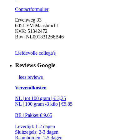
Contactformulier
Ervenweg 33
6051 EM Maasbracht
KvK: 51342472
Btw: NL001831266B46
Liefdevolle collega's
Reviews Google
lees reviews
Verzendkosten
NL | tot 100 gram | € 3,25
NL | 100 gram -3 kilo | €5,85
BE | Pakket € 9,65
Levertijd: 1-2 dagen
Sluitzegels: 2-3 dagen
Raamborden: 1-5 dagen