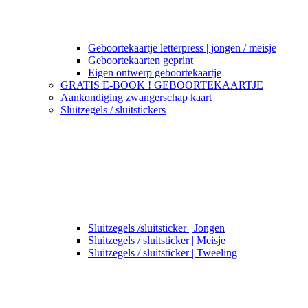
Geboortekaartje letterpress | jongen / meisje
Geboortekaarten geprint
Eigen ontwerp geboortekaartje
GRATIS E-BOOK ! GEBOORTEKAARTJE
Aankondiging zwangerschap kaart
Sluitzegels / sluitstickers
Sluitzegels /sluitsticker | Jongen
Sluitzegels / sluitsticker | Meisje
Sluitzegels / sluitsticker | Tweeling