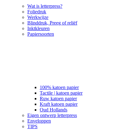
Wat is letterpress?
Foliedruk
Werkwijze
Blinddruk, Preeg of reliëf
Inktkleuren
Papiersoorten
100% katoen papier
Tactile | katoen papier
Ruw katoen papier
Kraft katoen papier
Oud Hollands
Eigen ontwerp letterpress
Enveloppen
TIPS