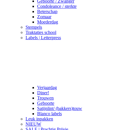
Geboorte / Zwanger
Condoleance / sterkte
Beterschap
Zomaar
Moederdag
Stempels
Traktaties school
Labels | Letterpress
Verjaardag
Diner!
Trouwen
Geboorte
Satijnlint/ (bakkers)touw
Blanco labels
Leuk inpakken
NIEUW
SALE | Prachtig Prijsje