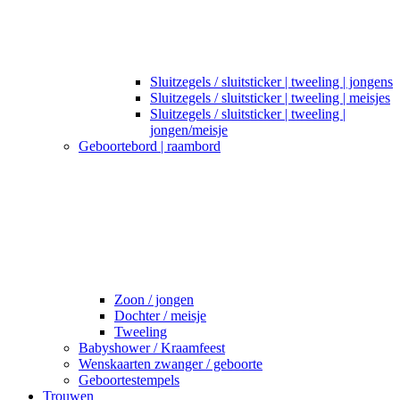
Sluitzegels / sluitsticker | tweeling | jongens
Sluitzegels / sluitsticker | tweeling | meisjes
Sluitzegels / sluitsticker | tweeling |
jongen/meisje
Geboortebord | raambord
Zoon / jongen
Dochter / meisje
Tweeling
Babyshower / Kraamfeest
Wenskaarten zwanger / geboorte
Geboortestempels
Trouwen