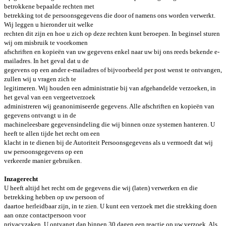
betrokkene bepaalde rechten met
betrekking tot de persoonsgegevens die door of namens ons worden verwerkt.
Wij leggen u hieronder uit welke
rechten dit zijn en hoe u zich op deze rechten kunt beroepen. In beginsel sturen
wij om misbruik te voorkomen
afschriften en kopieën van uw gegevens enkel naar uw bij ons reeds bekende e-
mailadres. In het geval dat u de
gegevens op een ander e-mailadres of bijvoorbeeld per post wenst te ontvangen,
zullen wij u vragen zich te
legitimeren. Wij houden een administratie bij van afgehandelde verzoeken, in
het geval van een vergeetverzoek
administreren wij geanonimiseerde gegevens. Alle afschriften en kopieën van
gegevens ontvangt u in de
machineleesbare gegevensindeling die wij binnen onze systemen hanteren. U
heeft te allen tijde het recht om een
klacht in te dienen bij de Autoriteit Persoonsgegevens als u vermoedt dat wij
uw persoonsgegevens op een
verkeerde manier gebruiken.
Inzagerecht
U heeft altijd het recht om de gegevens die wij (laten) verwerken en die
betrekking hebben op uw persoon of
daartoe herleidbaar zijn, in te zien. U kunt een verzoek met die strekking doen
aan onze contactpersoon voor
privacyzaken. U ontvangt dan binnen 30 dagen een reactie op uw verzoek. Als