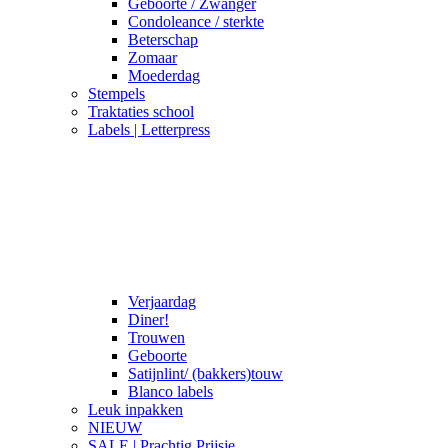
Geboorte / Zwanger
Condoleance / sterkte
Beterschap
Zomaar
Moederdag
Stempels
Traktaties school
Labels | Letterpress
Verjaardag
Diner!
Trouwen
Geboorte
Satijnlint/ (bakkers)touw
Blanco labels
Leuk inpakken
NIEUW
SALE | Prachtig Prijsje