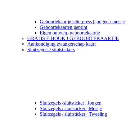
Geboortekaartje letterpress | jongen / meisje
Geboortekaarten geprint
Eigen ontwerp geboortekaartje
GRATIS E-BOOK ! GEBOORTEKAARTJE
Aankondiging zwangerschap kaart
Sluitzegels / sluitstickers
Sluitzegels /sluitsticker | Jongen
Sluitzegels / sluitsticker | Meisje
Sluitzegels / sluitsticker | Tweeling