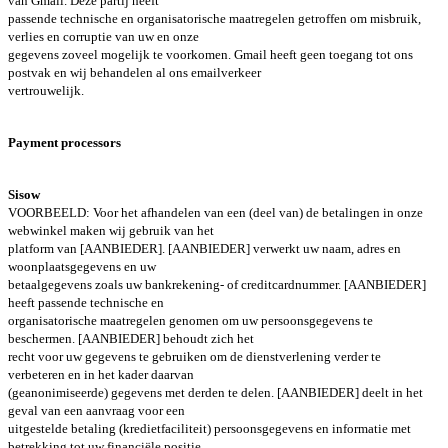
van Gmail. Deze partij heeft
passende technische en organisatorische maatregelen getroffen om misbruik,
verlies en corruptie van uw en onze
gegevens zoveel mogelijk te voorkomen. Gmail heeft geen toegang tot ons
postvak en wij behandelen al ons emailverkeer
vertrouwelijk.
Payment processors
Sisow
VOORBEELD: Voor het afhandelen van een (deel van) de betalingen in onze
webwinkel maken wij gebruik van het
platform van [AANBIEDER]. [AANBIEDER] verwerkt uw naam, adres en
woonplaatsgegevens en uw
betaalgegevens zoals uw bankrekening- of creditcardnummer. [AANBIEDER]
heeft passende technische en
organisatorische maatregelen genomen om uw persoonsgegevens te
beschermen. [AANBIEDER] behoudt zich het
recht voor uw gegevens te gebruiken om de dienstverlening verder te
verbeteren en in het kader daarvan
(geanonimiseerde) gegevens met derden te delen. [AANBIEDER] deelt in het
geval van een aanvraag voor een
uitgestelde betaling (kredietfaciliteit) persoonsgegevens en informatie met
betrekking tot uw financiële positie