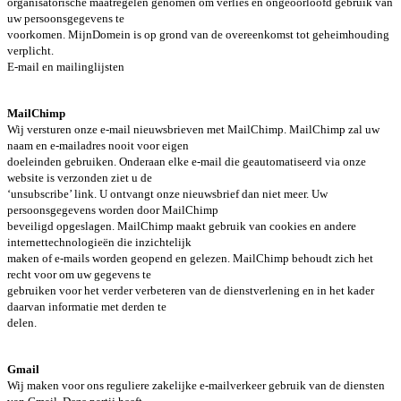
organisatorische maatregelen genomen om verlies en ongeoorloofd gebruik van
uw persoonsgegevens te
voorkomen. MijnDomein is op grond van de overeenkomst tot geheimhouding
verplicht.
E-mail en mailinglijsten
MailChimp
Wij versturen onze e-mail nieuwsbrieven met MailChimp. MailChimp zal uw
naam en e-mailadres nooit voor eigen
doeleinden gebruiken. Onderaan elke e-mail die geautomatiseerd via onze
website is verzonden ziet u de
‘unsubscribe’ link. U ontvangt onze nieuwsbrief dan niet meer. Uw
persoonsgegevens worden door MailChimp
beveiligd opgeslagen. MailChimp maakt gebruik van cookies en andere
internettechnologieën die inzichtelijk
maken of e-mails worden geopend en gelezen. MailChimp behoudt zich het
recht voor om uw gegevens te
gebruiken voor het verder verbeteren van de dienstverlening en in het kader
daarvan informatie met derden te
delen.
Gmail
Wij maken voor ons reguliere zakelijke e-mailverkeer gebruik van de diensten