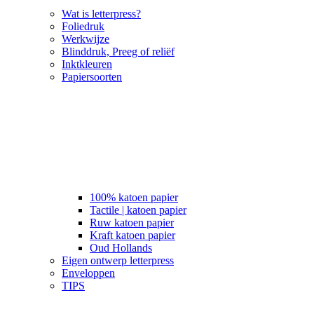
Wat is letterpress?
Foliedruk
Werkwijze
Blinddruk, Preeg of reliëf
Inktkleuren
Papiersoorten
100% katoen papier
Tactile | katoen papier
Ruw katoen papier
Kraft katoen papier
Oud Hollands
Eigen ontwerp letterpress
Enveloppen
TIPS