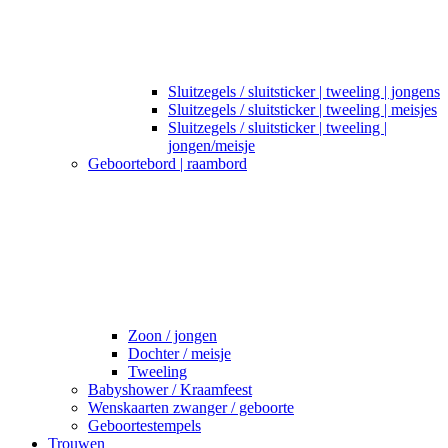
Sluitzegels / sluitsticker | tweeling | jongens
Sluitzegels / sluitsticker | tweeling | meisjes
Sluitzegels / sluitsticker | tweeling |
jongen/meisje
Geboortebord | raambord
Zoon / jongen
Dochter / meisje
Tweeling
Babyshower / Kraamfeest
Wenskaarten zwanger / geboorte
Geboortestempels
Trouwen