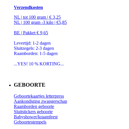
Verzendkosten
NL | tot 100 gram | € 3,25
NL | 100 gram -3 kilo | €5,85
BE | Pakket € 9,65
Levertijd: 1-2 dagen
Sluitzegels: 2-3 dagen
Raamborden: 1-5 dagen
...YES! 10 % KORTING...
GEBOORTE
Geboortekaartjes letterpress
Aankondiging zwangerschap
Raamborden geboorte
Sluitstickers geboorte
Babyshower/kraamfeest
Geboortestempels