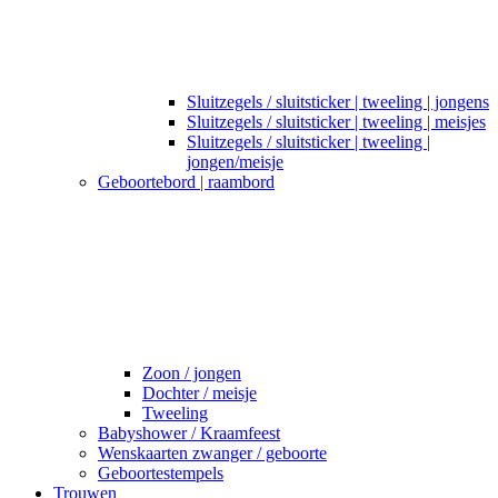
Sluitzegels / sluitsticker | tweeling | jongens
Sluitzegels / sluitsticker | tweeling | meisjes
Sluitzegels / sluitsticker | tweeling |
jongen/meisje
Geboortebord | raambord
Zoon / jongen
Dochter / meisje
Tweeling
Babyshower / Kraamfeest
Wenskaarten zwanger / geboorte
Geboortestempels
Trouwen