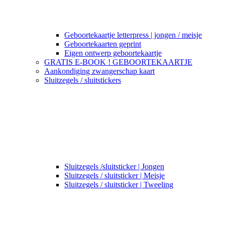
Geboortekaartje letterpress | jongen / meisje
Geboortekaarten geprint
Eigen ontwerp geboortekaartje
GRATIS E-BOOK ! GEBOORTEKAARTJE
Aankondiging zwangerschap kaart
Sluitzegels / sluitstickers
Sluitzegels /sluitsticker | Jongen
Sluitzegels / sluitsticker | Meisje
Sluitzegels / sluitsticker | Tweeling