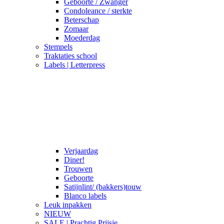
Geboorte / Zwanger
Condoleance / sterkte
Beterschap
Zomaar
Moederdag
Stempels
Traktaties school
Labels | Letterpress
Verjaardag
Diner!
Trouwen
Geboorte
Satijnlint/ (bakkers)touw
Blanco labels
Leuk inpakken
NIEUW
SALE | Prachtig Prijsje