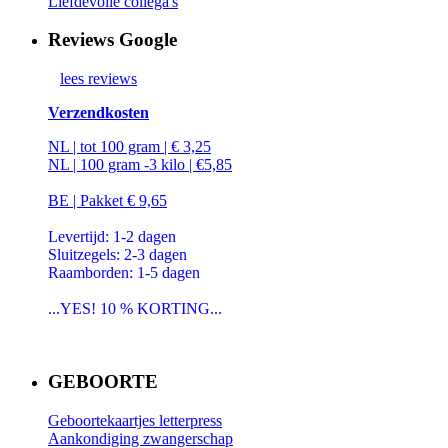
Liefdevolle collega's
Reviews Google
lees reviews
Verzendkosten
NL | tot 100 gram | € 3,25
NL | 100 gram -3 kilo | €5,85
BE | Pakket € 9,65
Levertijd: 1-2 dagen
Sluitzegels: 2-3 dagen
Raamborden: 1-5 dagen
...YES! 10 % KORTING...
GEBOORTE
Geboortekaartjes letterpress
Aankondiging zwangerschap