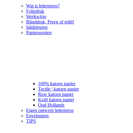
Wat is letterpress?
Foliedruk
Werkwijze
Blinddruk, Preeg of reliëf
Inktkleuren
Papiersoorten
100% katoen papier
Tactile | katoen papier
Ruw katoen papier
Kraft katoen papier
Oud Hollands
Eigen ontwerp letterpress
Enveloppen
TIPS