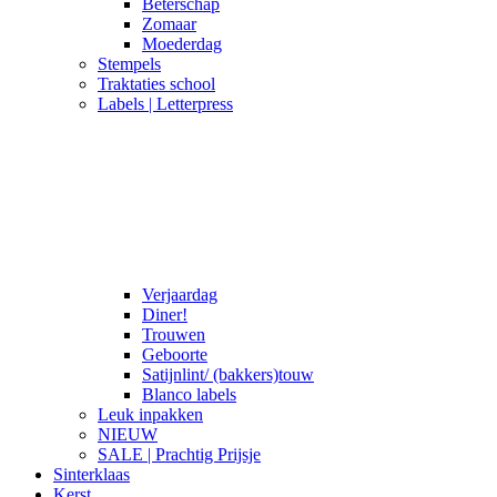
Beterschap
Zomaar
Moederdag
Stempels
Traktaties school
Labels | Letterpress
Verjaardag
Diner!
Trouwen
Geboorte
Satijnlint/ (bakkers)touw
Blanco labels
Leuk inpakken
NIEUW
SALE | Prachtig Prijsje
Sinterklaas
Kerst