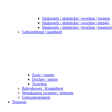
Sluitzegels / sluitsticker | tweeling | jongens
Sluitzegels / sluitsticker | tweeling | meisjes
Sluitzegels / sluitsticker | tweeling | jongen/
Geboortebord | raambord
Zoon / jongen
Dochter / meisje
Tweeling
Babyshower / Kraamfeest
Wenskaarten zwanger / geboorte
Geboortestempels
Trouwen