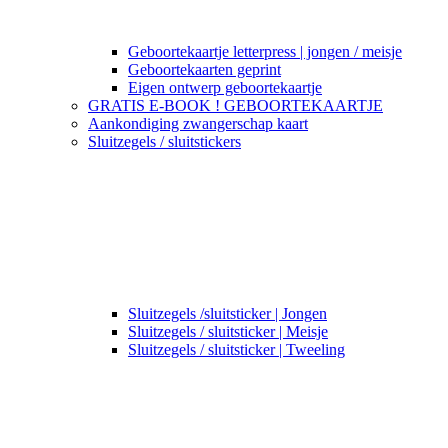
Geboortekaartje letterpress | jongen / meisje
Geboortekaarten geprint
Eigen ontwerp geboortekaartje
GRATIS E-BOOK ! GEBOORTEKAARTJE
Aankondiging zwangerschap kaart
Sluitzegels / sluitstickers
Sluitzegels /sluitsticker | Jongen
Sluitzegels / sluitsticker | Meisje
Sluitzegels / sluitsticker | Tweeling