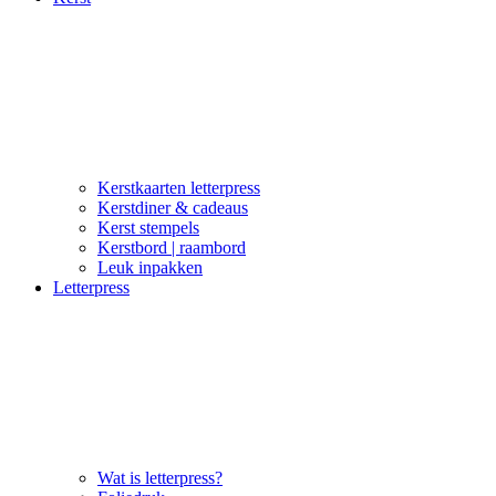
Kerstkaarten letterpress
Kerstdiner & cadeaus
Kerst stempels
Kerstbord | raambord
Leuk inpakken
Letterpress
Wat is letterpress?