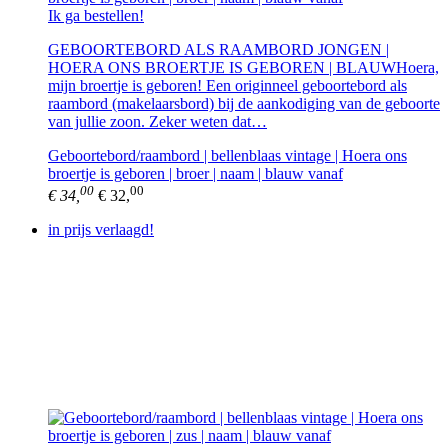
Ik ga bestellen!
GEBOORTEBORD ALS RAAMBORD JONGEN |
HOERA ONS BROERTJE IS GEBOREN | BLAUWHoera,
mijn broertje is geboren! Een originneel geboortebord als
raambord (makelaarsbord) bij de aankodiging van de geboorte
van jullie zoon. Zeker weten dat…
Geboortebord/raambord | bellenblaas vintage | Hoera ons
broertje is geboren | broer | naam | blauw vanaf
00
00
€ 34,
€ 32,
in prijs verlaagd!