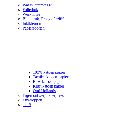
Wat is letterpress?
Foliedruk
Werkwijze
Blinddruk, Preeg of reliëf
Inktkleuren
Papiersoorten
100% katoen papier
Tactile | katoen papier
Ruw katoen papier
Kraft katoen papier
Oud Hollands
Eigen ontwerp letterpress
Enveloppen
TIPS