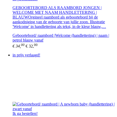
GEBOORTEBORD ALS RAAMBORD JONGEN |
WELCOME MET NAAM HANDLETTERING |
BLAUWOrgineel raambord als geboortebord bij de
aankodniging van de geboorte van jullie zoon. Illustratie
'Welcome' in handlettering als tekst, in de kleur blauw,…
Geboortebord/ raambord |Welcome (handlettering) | naam |
petrol blauw vanaf
00
00
€ 34,
€ 32,
in prijs verlaagd!
Ik ga bestellen!