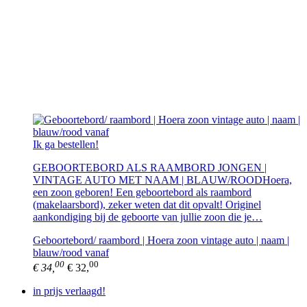
Ik ga bestellen!
GEBOORTEBORD ALS RAAMBORD JONGEN |
VINTAGE AUTO MET NAAM | BLAUW/ROODHoera,
een zoon geboren! Een geboortebord als raambord
(makelaarsbord), zeker weten dat dit opvalt! Originel
aankondiging bij de geboorte van jullie zoon die je…
Geboortebord/ raambord | Hoera zoon vintage auto | naam |
blauw/rood vanaf
00
00
€ 34,
€ 32,
in prijs verlaagd!