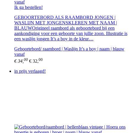
Ik ga bestellen!
GEBOORTEBORD ALS RAAMBORD JONGEN |
WASLIJN MET JONGENSKLEREN MET NAAM |
BLAUWOrigineel raambord als geboortebord bij een
aankondiging voor een geboorte van jullie zoon. Illustratie is
een waslijn jongen It’s a boy in de kleur…
Geboortebord/ raambord | Waslijn It’s a boy | naam | blauw
vanaf
00
00
€ 34,
€ 32,
in prijs verlaagd!