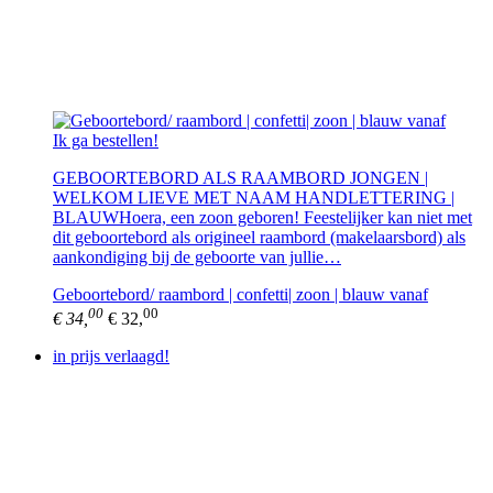
Ik ga bestellen!
GEBOORTEBORD ALS RAAMBORD JONGEN |
WELKOM LIEVE MET NAAM HANDLETTERING |
BLAUWHoera, een zoon geboren! Feestelijker kan niet met
dit geboortebord als origineel raambord (makelaarsbord) als
aankondiging bij de geboorte van jullie…
Geboortebord/ raambord | confetti| zoon | blauw vanaf
00
00
€ 34,
€ 32,
in prijs verlaagd!