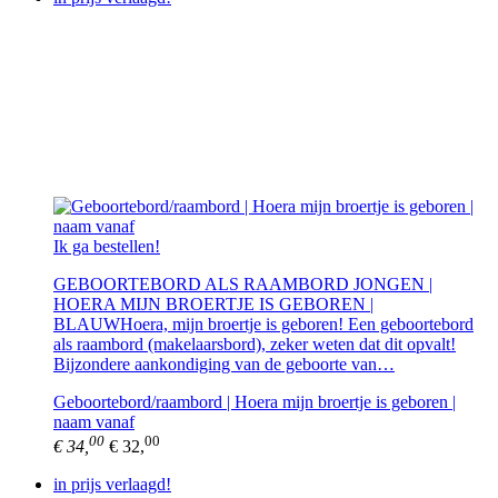
Ik ga bestellen!
GEBOORTEBORD ALS RAAMBORD JONGEN |
HOERA MIJN BROERTJE IS GEBOREN |
BLAUWHoera, mijn broertje is geboren! Een geboortebord
als raambord (makelaarsbord), zeker weten dat dit opvalt!
Bijzondere aankondiging van de geboorte van…
Geboortebord/raambord | Hoera mijn broertje is geboren |
naam vanaf
00
00
€ 34,
€ 32,
in prijs verlaagd!