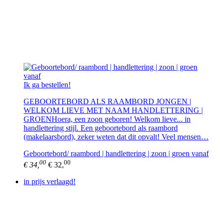
Ik ga bestellen!
GEBOORTEBORD ALS RAAMBORD JONGEN |
WELKOM LIEVE MET NAAM HANDLETTERING |
GROENHoera, een zoon geboren! Welkom lieve... in
handlettering stijl. Een geboortebord als raambord
(makelaarsbord), zeker weten dat dit opvalt! Veel mensen…
Geboortebord/ raambord | handlettering | zoon | groen vanaf
00
00
€ 34,
€ 32,
in prijs verlaagd!