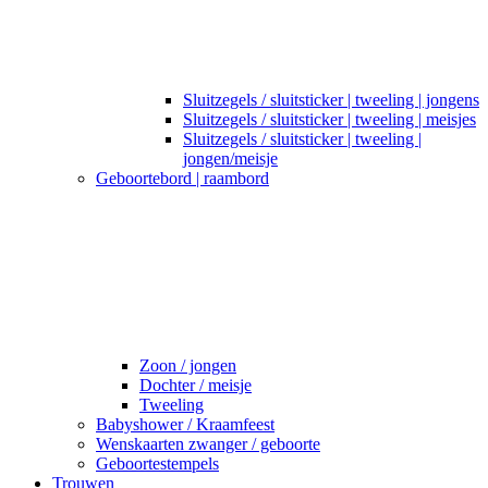
Sluitzegels / sluitsticker | tweeling | jongens
Sluitzegels / sluitsticker | tweeling | meisjes
Sluitzegels / sluitsticker | tweeling |
jongen/meisje
Geboortebord | raambord
Zoon / jongen
Dochter / meisje
Tweeling
Babyshower / Kraamfeest
Wenskaarten zwanger / geboorte
Geboortestempels
Trouwen