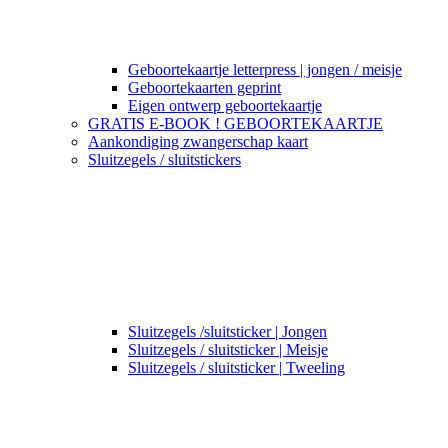
Geboortekaartje letterpress | jongen / meisje
Geboortekaarten geprint
Eigen ontwerp geboortekaartje
GRATIS E-BOOK ! GEBOORTEKAARTJE
Aankondiging zwangerschap kaart
Sluitzegels / sluitstickers
Sluitzegels /sluitsticker | Jongen
Sluitzegels / sluitsticker | Meisje
Sluitzegels / sluitsticker | Tweeling