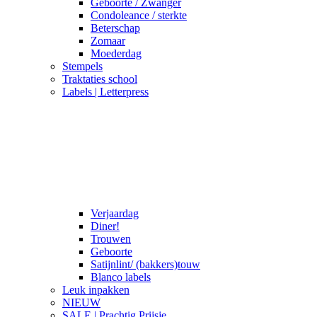
Geboorte / Zwanger
Condoleance / sterkte
Beterschap
Zomaar
Moederdag
Stempels
Traktaties school
Labels | Letterpress
Verjaardag
Diner!
Trouwen
Geboorte
Satijnlint/ (bakkers)touw
Blanco labels
Leuk inpakken
NIEUW
SALE | Prachtig Prijsje