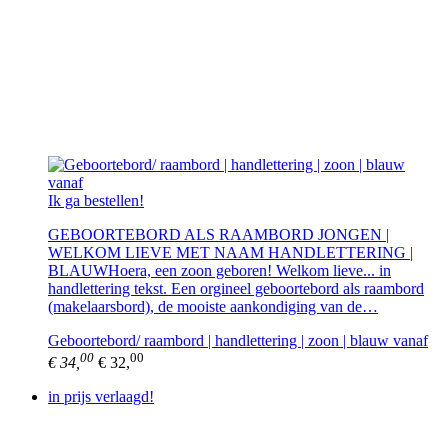
Ik ga bestellen!
GEBOORTEBORD ALS RAAMBORD JONGEN |
WELKOM LIEVE MET NAAM HANDLETTERING |
BLAUWHoera, een zoon geboren! Welkom lieve... in
handlettering tekst. Een orgineel geboortebord als raambord
(makelaarsbord), de mooiste aankondiging van de…
Geboortebord/ raambord | handlettering | zoon | blauw vanaf
00
00
€ 34,
€ 32,
in prijs verlaagd!