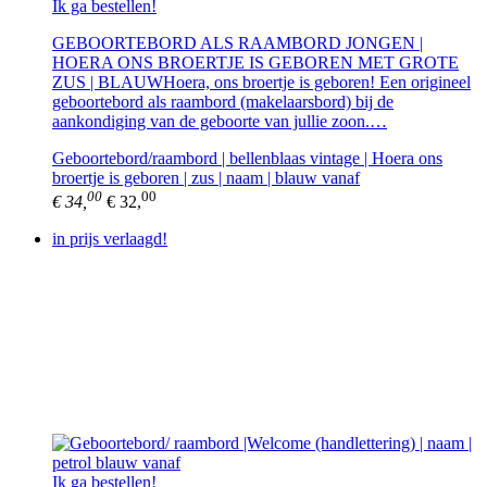
Ik ga bestellen!
GEBOORTEBORD ALS RAAMBORD JONGEN |
HOERA ONS BROERTJE IS GEBOREN MET GROTE
ZUS | BLAUWHoera, ons broertje is geboren! Een origineel
geboortebord als raambord (makelaarsbord) bij de
aankondiging van de geboorte van jullie zoon.…
Geboortebord/raambord | bellenblaas vintage | Hoera ons
broertje is geboren | zus | naam | blauw vanaf
00
00
€ 34,
€ 32,
in prijs verlaagd!
Ik ga bestellen!