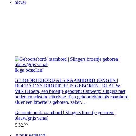
nieuw
Ik ga bestellen!
GEBOORTEBORD ALS RAAMBORD JONGEN |
HOERA ONS BROERTJE IS GEBOREN | BLAUW/
MINTHoera, een broertje geboren! Ontwerp: slingers met
bollen en tekst in lettertype. Een geboortebord als raambord
als er een broerte is geboren, zeker…
Geboortebord/ raambord | Slingers broertje geboren |
blauw/grijs vanaf
00
€ 32,
in prijs verlaagd!