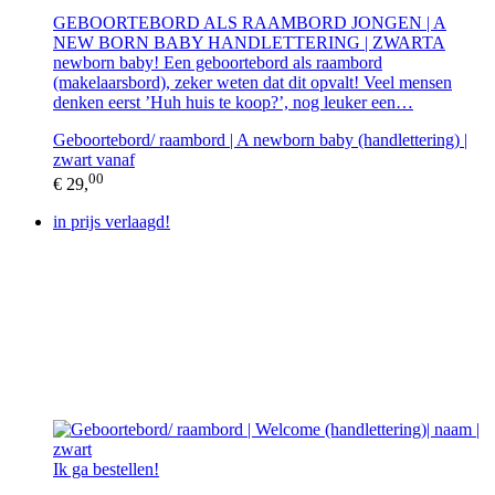
GEBOORTEBORD ALS RAAMBORD JONGEN | A
NEW BORN BABY HANDLETTERING | ZWARTA
newborn baby! Een geboortebord als raambord
(makelaarsbord), zeker weten dat dit opvalt! Veel mensen
denken eerst ’Huh huis te koop?’, nog leuker een…
Geboortebord/ raambord | A newborn baby (handlettering) |
zwart vanaf
00
€ 29,
in prijs verlaagd!
Ik ga bestellen!