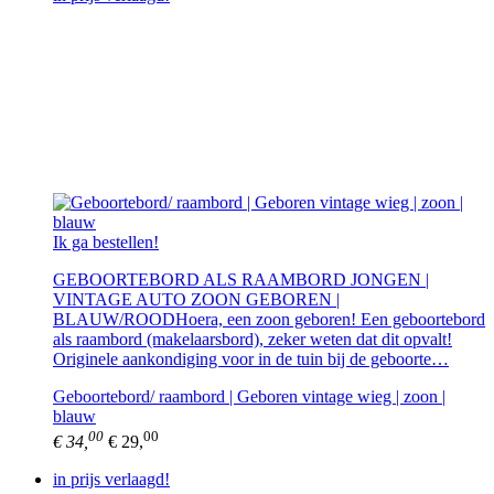
Ik ga bestellen!
GEBOORTEBORD ALS RAAMBORD JONGEN |
VINTAGE AUTO ZOON GEBOREN |
BLAUW/ROODHoera, een zoon geboren! Een geboortebord
als raambord (makelaarsbord), zeker weten dat dit opvalt!
Originele aankondiging voor in de tuin bij de geboorte…
Geboortebord/ raambord | Geboren vintage wieg | zoon |
blauw
00
00
€ 34,
€ 29,
in prijs verlaagd!