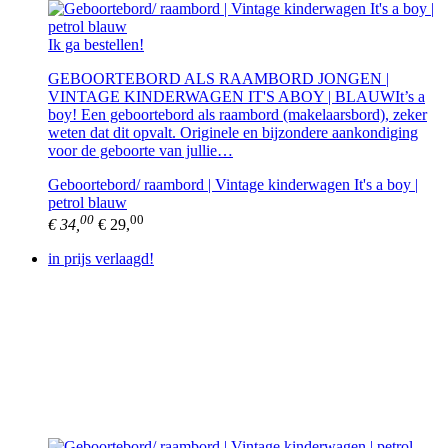
Ik ga bestellen!
GEBOORTEBORD ALS RAAMBORD JONGEN |
VINTAGE KINDERWAGEN IT'S ABOY | BLAUWIt’s a
boy! Een geboortebord als raambord (makelaarsbord), zeker
weten dat dit opvalt. Originele en bijzondere aankondiging
voor de geboorte van jullie…
Geboortebord/ raambord | Vintage kinderwagen It's a boy |
petrol blauw
00
00
€ 34,
€ 29,
in prijs verlaagd!