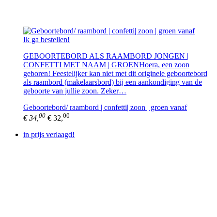
Ik ga bestellen!
GEBOORTEBORD ALS RAAMBORD JONGEN |
CONFETTI MET NAAM | GROENHoera, een zoon
geboren! Feestelijker kan niet met dit originele geboortebord
als raambord (makelaarsbord) bij een aankondiging van de
geboorte van jullie zoon. Zeker…
Geboortebord/ raambord | confetti| zoon | groen vanaf
00
00
€ 34,
€ 32,
in prijs verlaagd!