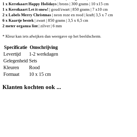
1 x Kerstkaart Happy Holidays
| brons | 300 grams | 10 x15 cm
1 x Kerstkaart Let it snow!
| goud/zwart | 850 grams | 7 x10 cm
2 x Labels Merry Christmas
| neon roze en rood | kraft| 3,5 x 7 cm
6 x Kaartje bestek
| zwart | 850 grams | 3,5 x 6,5 cm
2 meter organza lint
| zilver | 6 mm
* Kleur kan iets afwijken dan weergave op het beeldscherm.
Specificatie
Omschrijving
Levertijd
1-2 werkdagen
Gelegenheid
Sets
Kleuren
Rood
Formaat
10 x 15 cm
Klanten kochten ook ...