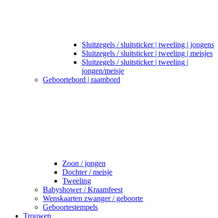
Sluitzegels / sluitsticker | tweeling | jongens
Sluitzegels / sluitsticker | tweeling | meisjes
Sluitzegels / sluitsticker | tweeling |
jongen/meisje
Geboortebord | raambord
Zoon / jongen
Dochter / meisje
Tweeling
Babyshower / Kraamfeest
Wenskaarten zwanger / geboorte
Geboortestempels
Trouwen