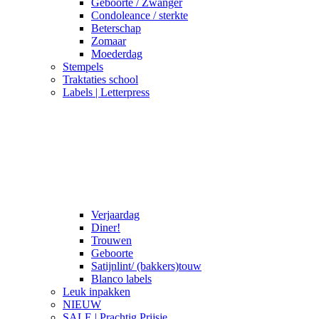
Geboorte / Zwanger
Condoleance / sterkte
Beterschap
Zomaar
Moederdag
Stempels
Traktaties school
Labels | Letterpress
Verjaardag
Diner!
Trouwen
Geboorte
Satijnlint/ (bakkers)touw
Blanco labels
Leuk inpakken
NIEUW
SALE | Prachtig Prijsje