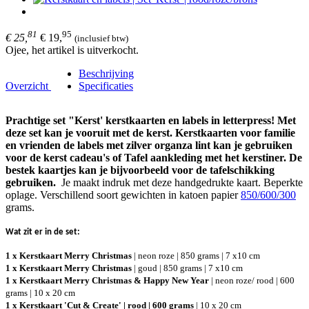
81
95
€ 25,
€ 19,
(inclusief btw)
Ojee, het artikel is uitverkocht.
Beschrijving
Overzicht
Specificaties
Prachtige set "Kerst' kerstkaarten en labels in letterpress! Met
deze set kan je vooruit met de kerst. Kerstkaarten voor familie
en vrienden de labels met zilver organza lint kan je gebruiken
voor de kerst cadeau's of Tafel aankleding met het kerstiner. De
bestek kaartjes kan je bijvoorbeeld voor de tafelschikking
gebruiken.
Je maakt indruk met deze handgedrukte kaart. Beperkte
oplage. Verschillend soort gewichten in katoen papier
850/600/300
grams.
Wat zit er in de set:
1 x Kerstkaart Merry Christmas
| neon roze | 850 grams | 7 x10 cm
1 x Kerstkaart Merry Christmas
| goud | 850 grams | 7 x10 cm
1 x Kerstkaart Merry Christmas & Happy New Year
| neon roze/ rood | 600
grams | 10 x 20 cm
1 x Kerstkaart 'Cut & Create' | rood | 600 grams
| 10 x 20 cm