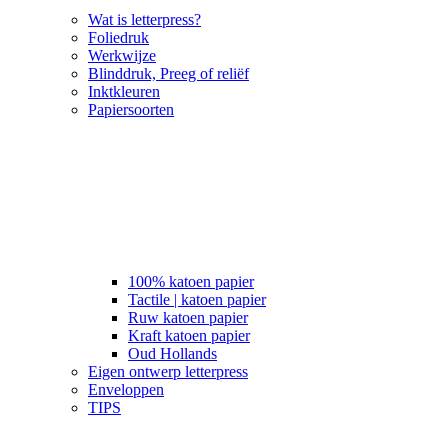
Wat is letterpress?
Foliedruk
Werkwijze
Blinddruk, Preeg of reliëf
Inktkleuren
Papiersoorten
100% katoen papier
Tactile | katoen papier
Ruw katoen papier
Kraft katoen papier
Oud Hollands
Eigen ontwerp letterpress
Enveloppen
TIPS