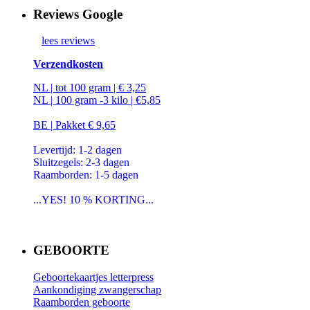
Reviews Google
lees reviews
Verzendkosten
NL | tot 100 gram | € 3,25
NL | 100 gram -3 kilo | €5,85
BE | Pakket € 9,65
Levertijd: 1-2 dagen
Sluitzegels: 2-3 dagen
Raamborden: 1-5 dagen
...YES! 10 % KORTING...
GEBOORTE
Geboortekaartjes letterpress
Aankondiging zwangerschap
Raamborden geboorte