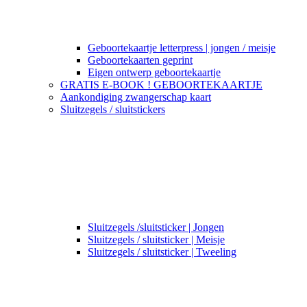
Geboortekaartje letterpress | jongen / meisje
Geboortekaarten geprint
Eigen ontwerp geboortekaartje
GRATIS E-BOOK ! GEBOORTEKAARTJE
Aankondiging zwangerschap kaart
Sluitzegels / sluitstickers
Sluitzegels /sluitsticker | Jongen
Sluitzegels / sluitsticker | Meisje
Sluitzegels / sluitsticker | Tweeling