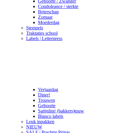
Geboorte / Zwanger
Condoleance / sterkte
Beterschap
Zomaar
Moederdag
Stempels
Traktaties school
Labels | Letterpress
Verjaardag
Diner!
Trouwen
Geboorte
Satijnlint/ (bakkers)touw
Blanco labels
Leuk inpakken
NIEUW
SALE | Prachtig Prijsje