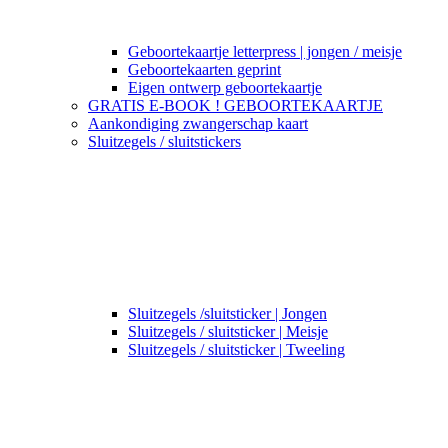
Geboortekaartje letterpress | jongen / meisje
Geboortekaarten geprint
Eigen ontwerp geboortekaartje
GRATIS E-BOOK ! GEBOORTEKAARTJE
Aankondiging zwangerschap kaart
Sluitzegels / sluitstickers
Sluitzegels /sluitsticker | Jongen
Sluitzegels / sluitsticker | Meisje
Sluitzegels / sluitsticker | Tweeling