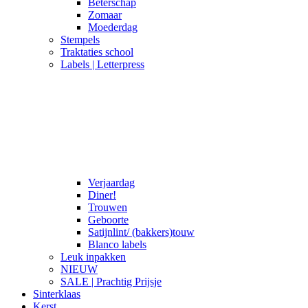
Beterschap
Zomaar
Moederdag
Stempels
Traktaties school
Labels | Letterpress
Verjaardag
Diner!
Trouwen
Geboorte
Satijnlint/ (bakkers)touw
Blanco labels
Leuk inpakken
NIEUW
SALE | Prachtig Prijsje
Sinterklaas
Kerst