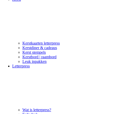
Kerstkaarten letterpress
Kerstdiner & cadeaus
Kerst stempels
Kerstbord | raambord
Leuk inpakken
Letterpress
Wat is letterpress?