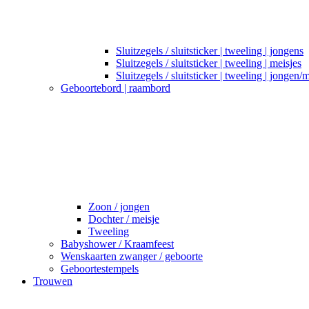
Sluitzegels / sluitsticker | tweeling | jongens
Sluitzegels / sluitsticker | tweeling | meisjes
Sluitzegels / sluitsticker | tweeling | jongen/
Geboortebord | raambord
Zoon / jongen
Dochter / meisje
Tweeling
Babyshower / Kraamfeest
Wenskaarten zwanger / geboorte
Geboortestempels
Trouwen