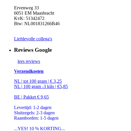
Ervenweg 33
6051 EM Maasbracht
KvK: 51342472
Btw: NL001831266B46
Liefdevolle collega's
Reviews Google
lees reviews
Verzendkosten
NL | tot 100 gram | € 3,25
NL | 100 gram -3 kilo | €5,85
BE | Pakket € 9,65
Levertijd: 1-2 dagen
Sluitzegels: 2-3 dagen
Raamborden: 1-5 dagen
...YES! 10 % KORTING...