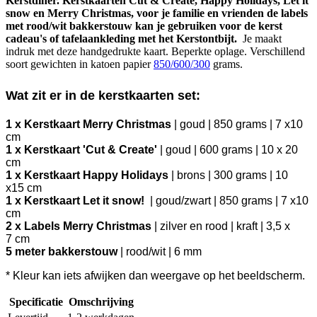
Kerstdiner. Kerstkaarten Cut & Create, Happy Holidays, Let it
snow en Merry Christmas, voor je familie en vrienden de labels
met rood/wit bakkerstouw kan je gebruiken voor de kerst
cadeau's of tafelaankleding met het Kerstontbijt.
Je maakt
indruk met deze handgedrukte kaart. Beperkte oplage. Verschillend
soort gewichten in katoen papier
850/600/300
grams.
Wat zit er in de kerstkaarten set:
1 x Kerstkaart Merry Christmas
| goud | 850 grams | 7 x10
cm
1 x Kerstkaart 'Cut & Create'
| goud | 600 grams | 10 x 20
cm
1 x Kerstkaart Happy Holidays
| brons | 300 grams | 10
x15 cm
1 x Kerstkaart Let it snow!
| goud/zwart | 850 grams | 7 x10
cm
2 x Labels Merry Christmas
| zilver en rood | kraft | 3,5 x
7 cm
5 meter bakkerstouw
| rood/wit | 6 mm
* Kleur kan iets afwijken dan weergave op het beeldscherm.
Specificatie
Omschrijving