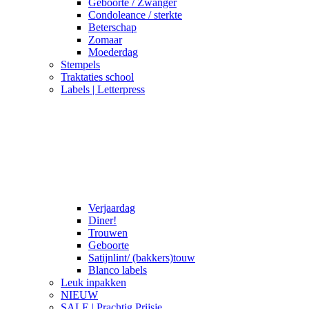
Geboorte / Zwanger
Condoleance / sterkte
Beterschap
Zomaar
Moederdag
Stempels
Traktaties school
Labels | Letterpress
Verjaardag
Diner!
Trouwen
Geboorte
Satijnlint/ (bakkers)touw
Blanco labels
Leuk inpakken
NIEUW
SALE | Prachtig Prijsje