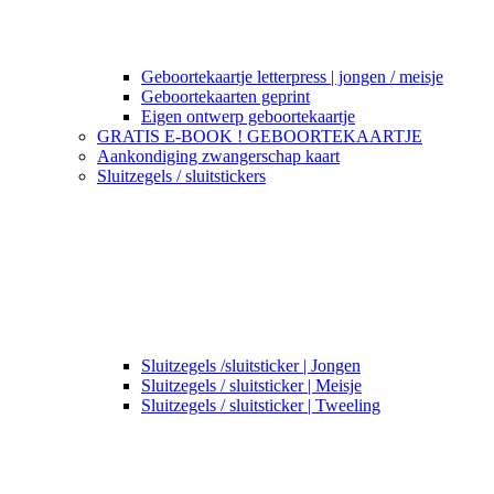
Geboortekaartje letterpress | jongen / meisje
Geboortekaarten geprint
Eigen ontwerp geboortekaartje
GRATIS E-BOOK ! GEBOORTEKAARTJE
Aankondiging zwangerschap kaart
Sluitzegels / sluitstickers
Sluitzegels /sluitsticker | Jongen
Sluitzegels / sluitsticker | Meisje
Sluitzegels / sluitsticker | Tweeling