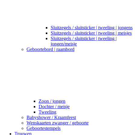
Sluitzegels / sluitsticker | tweeling | jongens
Sluitzegels / sluitsticker | tweeling | meisjes
Sluitzegels / sluitsticker | tweeling |
jongen/meisje
Geboortebord | raambord
Zoon / jongen
Dochter / meisje
Tweeling
Babyshower / Kraamfeest
Wenskaarten zwanger / geboorte
Geboortestempels
Trouwen