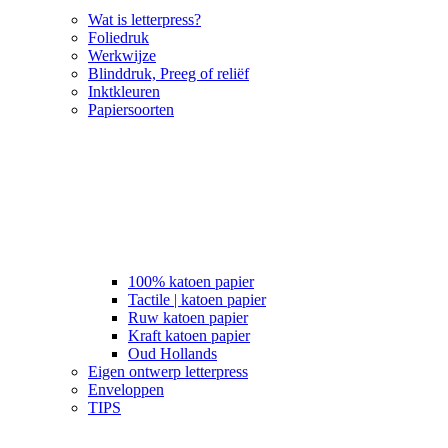
Wat is letterpress?
Foliedruk
Werkwijze
Blinddruk, Preeg of reliëf
Inktkleuren
Papiersoorten
100% katoen papier
Tactile | katoen papier
Ruw katoen papier
Kraft katoen papier
Oud Hollands
Eigen ontwerp letterpress
Enveloppen
TIPS