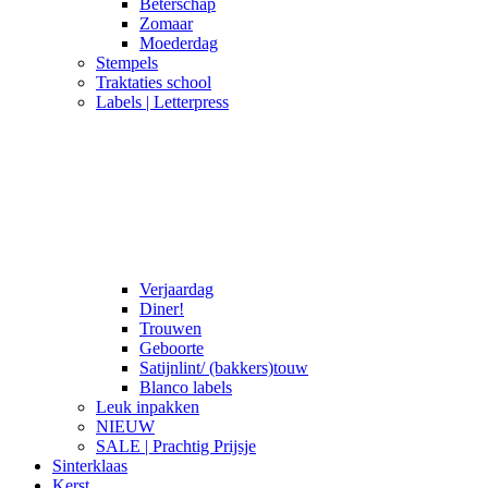
Beterschap
Zomaar
Moederdag
Stempels
Traktaties school
Labels | Letterpress
Verjaardag
Diner!
Trouwen
Geboorte
Satijnlint/ (bakkers)touw
Blanco labels
Leuk inpakken
NIEUW
SALE | Prachtig Prijsje
Sinterklaas
Kerst