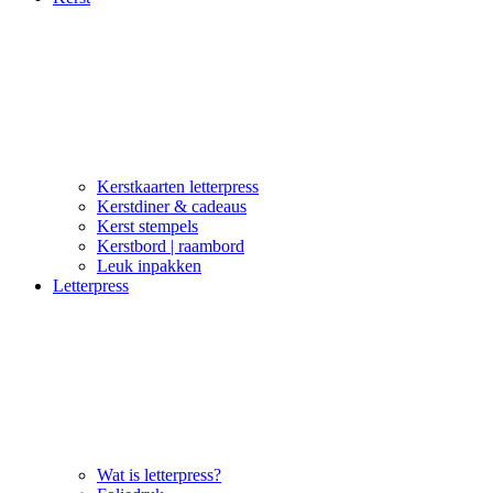
Kerstkaarten letterpress
Kerstdiner & cadeaus
Kerst stempels
Kerstbord | raambord
Leuk inpakken
Letterpress
Wat is letterpress?