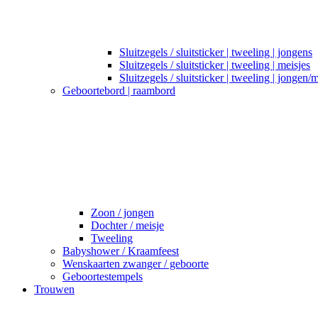
Sluitzegels / sluitsticker | tweeling | jongens
Sluitzegels / sluitsticker | tweeling | meisjes
Sluitzegels / sluitsticker | tweeling | jongen/
Geboortebord | raambord
Zoon / jongen
Dochter / meisje
Tweeling
Babyshower / Kraamfeest
Wenskaarten zwanger / geboorte
Geboortestempels
Trouwen