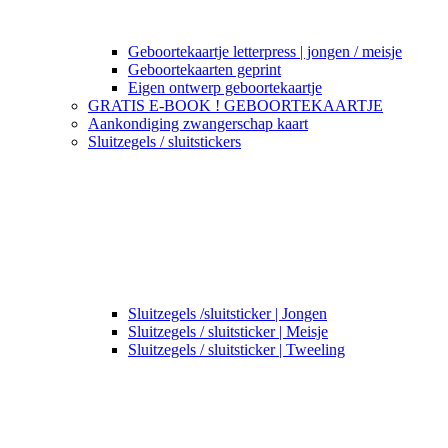
Geboortekaartje letterpress | jongen / meisje
Geboortekaarten geprint
Eigen ontwerp geboortekaartje
GRATIS E-BOOK ! GEBOORTEKAARTJE
Aankondiging zwangerschap kaart
Sluitzegels / sluitstickers
Sluitzegels /sluitsticker | Jongen
Sluitzegels / sluitsticker | Meisje
Sluitzegels / sluitsticker | Tweeling