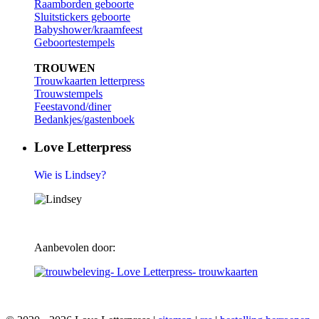
Raamborden geboorte
Sluitstickers geboorte
Babyshower/kraamfeest
Geboortestempels
TROUWEN
Trouwkaarten letterpress
Trouwstempels
Feestavond/diner
Bedankjes/gastenboek
Love Letterpress
Wie is Lindsey?
Aanbevolen door: