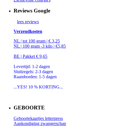
Reviews Google
lees reviews
Verzendkosten
NL | tot 100 gram | € 3,25
NL | 100 gram -3 kilo | €5,85
BE | Pakket € 9,65
Levertijd: 1-2 dagen
Sluitzegels: 2-3 dagen
Raamborden: 1-5 dagen
...YES! 10 % KORTING...
GEBOORTE
Geboortekaartjes letterpress
Aankondiging zwangerschap