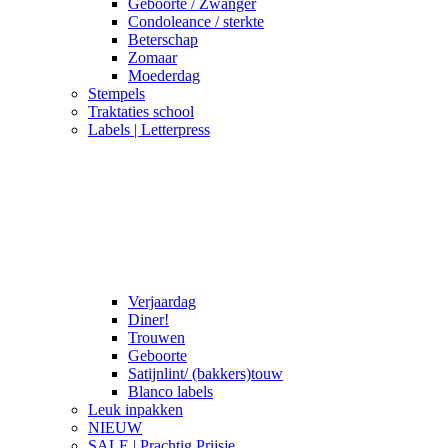
Geboorte / Zwanger
Condoleance / sterkte
Beterschap
Zomaar
Moederdag
Stempels
Traktaties school
Labels | Letterpress
Verjaardag
Diner!
Trouwen
Geboorte
Satijnlint/ (bakkers)touw
Blanco labels
Leuk inpakken
NIEUW
SALE | Prachtig Prijsje