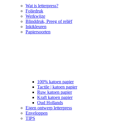
Wat is letterpress?
Foliedruk
Werkwijze
Blinddruk, Preeg of reliëf
Inktkleuren
Papiersoorten
100% katoen papier
Tactile | katoen papier
Ruw katoen papier
Kraft katoen papier
Oud Hollands
Eigen ontwerp letterpress
Enveloppen
TIPS