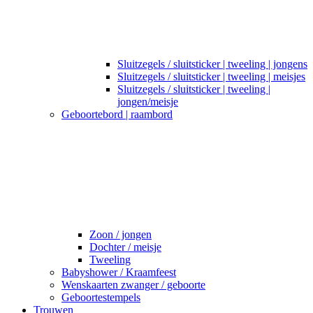
Sluitzegels / sluitsticker | tweeling | jongens
Sluitzegels / sluitsticker | tweeling | meisjes
Sluitzegels / sluitsticker | tweeling |
jongen/meisje
Geboortebord | raambord
Zoon / jongen
Dochter / meisje
Tweeling
Babyshower / Kraamfeest
Wenskaarten zwanger / geboorte
Geboortestempels
Trouwen