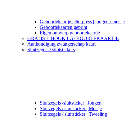
Geboortekaartje letterpress | jongen / meisje
Geboortekaarten geprint
Eigen ontwerp geboortekaartje
GRATIS E-BOOK ! GEBOORTEKAARTJE
Aankondiging zwangerschap kaart
Sluitzegels / sluitstickers
Sluitzegels /sluitsticker | Jongen
Sluitzegels / sluitsticker | Meisje
Sluitzegels / sluitsticker | Tweeling