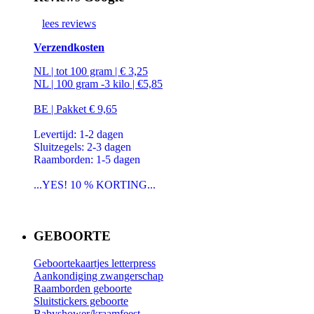
lees reviews
Verzendkosten
NL | tot 100 gram | € 3,25
NL | 100 gram -3 kilo | €5,85
BE | Pakket € 9,65
Levertijd: 1-2 dagen
Sluitzegels: 2-3 dagen
Raamborden: 1-5 dagen
...YES! 10 % KORTING...
GEBOORTE
Geboortekaartjes letterpress
Aankondiging zwangerschap
Raamborden geboorte
Sluitstickers geboorte
Babyshower/kraamfeest