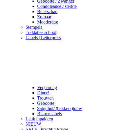
Geboorte / Zwanger
Condoleance / sterkte
Beterschap
Zomaar
Moederdag
Stempels
Traktaties school
Labels | Letterpress
Verjaardag
Diner!
Trouwen
Geboorte
Satijnlint/ (bakkers)touw
Blanco labels
Leuk inpakken
NIEUW
SALE | Prachtig Prijsje