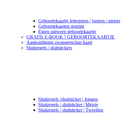
Geboortekaartje letterpress | jongen / meisje
Geboortekaarten geprint
Eigen ontwerp geboortekaartje
GRATIS E-BOOK ! GEBOORTEKAARTJE
Aankondiging zwangerschap kaart
Sluitzegels / sluitstickers
Sluitzegels /sluitsticker | Jongen
Sluitzegels / sluitsticker | Meisje
Sluitzegels / sluitsticker | Tweeling