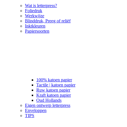
Wat is letterpress?
Foliedruk
Werkwijze
Blinddruk, Preeg of reliëf
Inktkleuren
Papiersoorten
100% katoen papier
Tactile | katoen papier
Ruw katoen papier
Kraft katoen papier
Oud Hollands
Eigen ontwerp letterpress
Enveloppen
TIPS