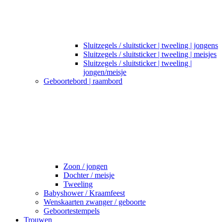
Sluitzegels / sluitsticker | tweeling | jongens
Sluitzegels / sluitsticker | tweeling | meisjes
Sluitzegels / sluitsticker | tweeling |
jongen/meisje
Geboortebord | raambord
Zoon / jongen
Dochter / meisje
Tweeling
Babyshower / Kraamfeest
Wenskaarten zwanger / geboorte
Geboortestempels
Trouwen