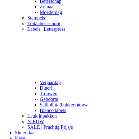
Beterschap
Zomaar
Moederdag
Stempels
Traktaties school
Labels | Letterpress
Verjaardag
Diner!
Trouwen
Geboorte
Satijnlint/ (bakkers)touw
Blanco labels
Leuk inpakken
NIEUW
SALE | Prachtig Prijsje
Sinterklaas
Kerst