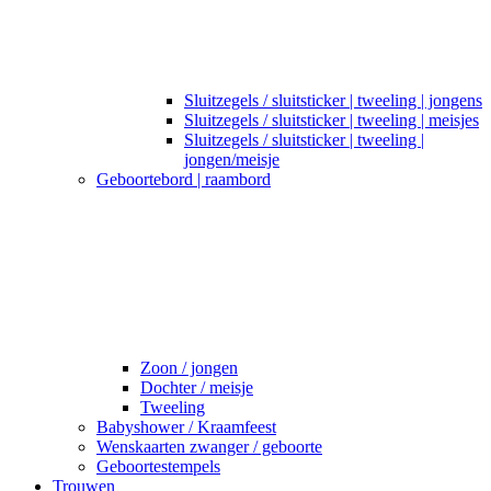
Sluitzegels / sluitsticker | tweeling | jongens
Sluitzegels / sluitsticker | tweeling | meisjes
Sluitzegels / sluitsticker | tweeling |
jongen/meisje
Geboortebord | raambord
Zoon / jongen
Dochter / meisje
Tweeling
Babyshower / Kraamfeest
Wenskaarten zwanger / geboorte
Geboortestempels
Trouwen