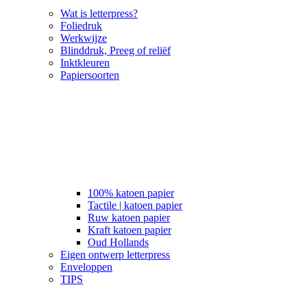
Wat is letterpress?
Foliedruk
Werkwijze
Blinddruk, Preeg of reliëf
Inktkleuren
Papiersoorten
100% katoen papier
Tactile | katoen papier
Ruw katoen papier
Kraft katoen papier
Oud Hollands
Eigen ontwerp letterpress
Enveloppen
TIPS