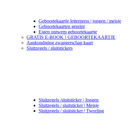
Geboortekaartje letterpress | jongen / meisje
Geboortekaarten geprint
Eigen ontwerp geboortekaartje
GRATIS E-BOOK ! GEBOORTEKAARTJE
Aankondiging zwangerschap kaart
Sluitzegels / sluitstickers
Sluitzegels /sluitsticker | Jongen
Sluitzegels / sluitsticker | Meisje
Sluitzegels / sluitsticker | Tweeling