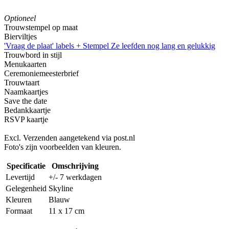
Optioneel
Trouwstempel op maat
Bierviltjes
'Vraag de plaat' labels + Stempel Ze leefden nog lang en gelukkig
Trouwbord in stijl
Menukaarten
Ceremoniemeesterbrief
Trouwtaart
Naamkaartjes
Save the date
Bedankkaartje
RSVP kaartje
Excl. Verzenden aangetekend via post.nl
Foto's zijn voorbeelden van kleuren.
Specificatie
Omschrijving
Levertijd
+/- 7 werkdagen
Gelegenheid
Skyline
Kleuren
Blauw
Formaat
11 x 17 cm