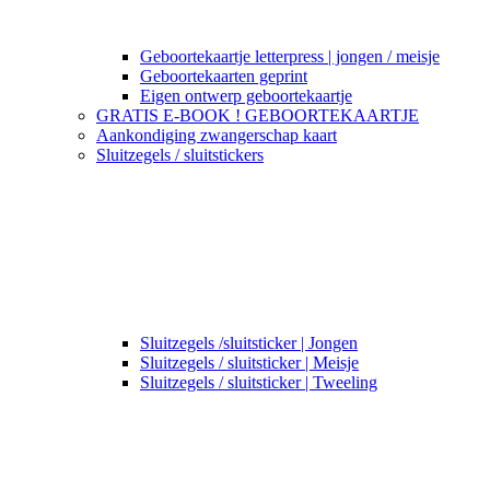
Geboortekaartje letterpress | jongen / meisje
Geboortekaarten geprint
Eigen ontwerp geboortekaartje
GRATIS E-BOOK ! GEBOORTEKAARTJE
Aankondiging zwangerschap kaart
Sluitzegels / sluitstickers
Sluitzegels /sluitsticker | Jongen
Sluitzegels / sluitsticker | Meisje
Sluitzegels / sluitsticker | Tweeling