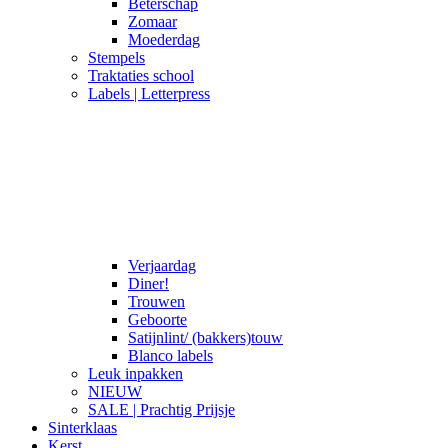
Beterschap
Zomaar
Moederdag
Stempels
Traktaties school
Labels | Letterpress
Verjaardag
Diner!
Trouwen
Geboorte
Satijnlint/ (bakkers)touw
Blanco labels
Leuk inpakken
NIEUW
SALE | Prachtig Prijsje
Sinterklaas
Kerst