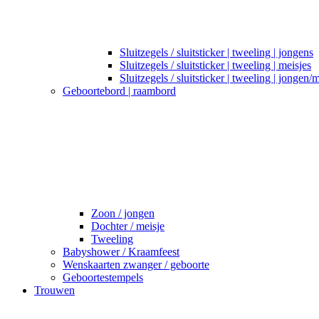
Sluitzegels / sluitsticker | tweeling | jongens
Sluitzegels / sluitsticker | tweeling | meisjes
Sluitzegels / sluitsticker | tweeling | jongen/
Geboortebord | raambord
Zoon / jongen
Dochter / meisje
Tweeling
Babyshower / Kraamfeest
Wenskaarten zwanger / geboorte
Geboortestempels
Trouwen