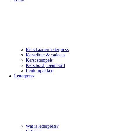
Kerstkaarten letterpress
Kerstdiner & cadeaus
Kerst stempels
Kerstbord | raambord
Leuk inpakken
Letterpress
Wat is letterpress?