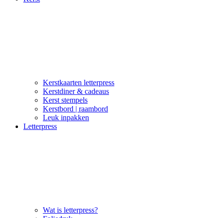
Kerstkaarten letterpress
Kerstdiner & cadeaus
Kerst stempels
Kerstbord | raambord
Leuk inpakken
Letterpress
Wat is letterpress?