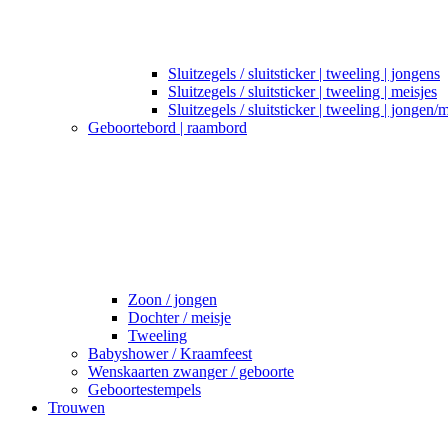
Sluitzegels / sluitsticker | tweeling | jongens
Sluitzegels / sluitsticker | tweeling | meisjes
Sluitzegels / sluitsticker | tweeling | jongen/
Geboortebord | raambord
Zoon / jongen
Dochter / meisje
Tweeling
Babyshower / Kraamfeest
Wenskaarten zwanger / geboorte
Geboortestempels
Trouwen