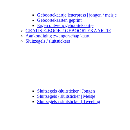
Geboortekaartje letterpress | jongen / meisje
Geboortekaarten geprint
Eigen ontwerp geboortekaartje
GRATIS E-BOOK ! GEBOORTEKAARTJE
Aankondiging zwangerschap kaart
Sluitzegels / sluitstickers
Sluitzegels /sluitsticker | Jongen
Sluitzegels / sluitsticker | Meisje
Sluitzegels / sluitsticker | Tweeling