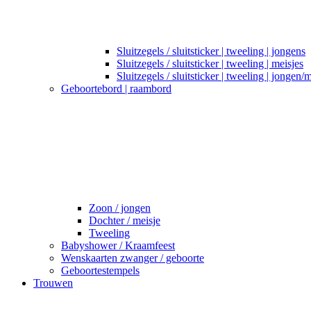
Sluitzegels / sluitsticker | tweeling | jongens
Sluitzegels / sluitsticker | tweeling | meisjes
Sluitzegels / sluitsticker | tweeling | jongen/
Geboortebord | raambord
Zoon / jongen
Dochter / meisje
Tweeling
Babyshower / Kraamfeest
Wenskaarten zwanger / geboorte
Geboortestempels
Trouwen