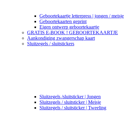
Geboortekaartje letterpress | jongen / meisje
Geboortekaarten geprint
Eigen ontwerp geboortekaartje
GRATIS E-BOOK ! GEBOORTEKAARTJE
Aankondiging zwangerschap kaart
Sluitzegels / sluitstickers
Sluitzegels /sluitsticker | Jongen
Sluitzegels / sluitsticker | Meisje
Sluitzegels / sluitsticker | Tweeling