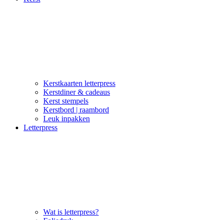
Kerstkaarten letterpress
Kerstdiner & cadeaus
Kerst stempels
Kerstbord | raambord
Leuk inpakken
Letterpress
Wat is letterpress?