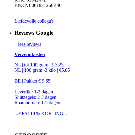
Btw: NL001831266B46
Liefdevolle collega's
Reviews Google
lees reviews
Verzendkosten
NL | tot 100 gram | € 3,25
NL | 100 gram -3 kilo | €5,85
BE | Pakket € 9,65
Levertijd: 1-2 dagen
Sluitzegels: 2-3 dagen
Raamborden: 1-5 dagen
...YES! 10 % KORTING...