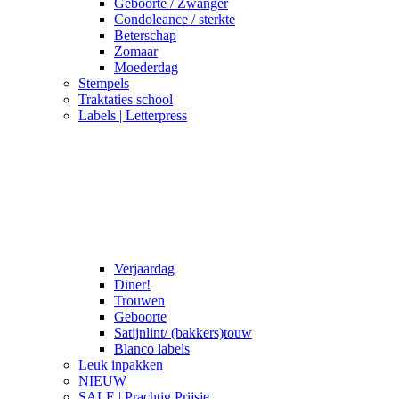
Geboorte / Zwanger
Condoleance / sterkte
Beterschap
Zomaar
Moederdag
Stempels
Traktaties school
Labels | Letterpress
Verjaardag
Diner!
Trouwen
Geboorte
Satijnlint/ (bakkers)touw
Blanco labels
Leuk inpakken
NIEUW
SALE | Prachtig Prijsje