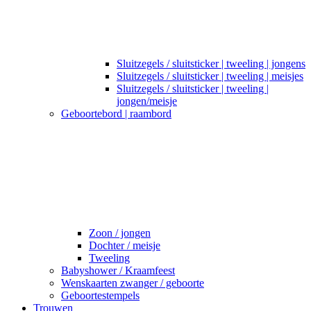
Sluitzegels / sluitsticker | tweeling | jongens
Sluitzegels / sluitsticker | tweeling | meisjes
Sluitzegels / sluitsticker | tweeling |
jongen/meisje
Geboortebord | raambord
Zoon / jongen
Dochter / meisje
Tweeling
Babyshower / Kraamfeest
Wenskaarten zwanger / geboorte
Geboortestempels
Trouwen