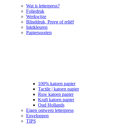
Wat is letterpress?
Foliedruk
Werkwijze
Blinddruk, Preeg of reliëf
Inktkleuren
Papiersoorten
100% katoen papier
Tactile | katoen papier
Ruw katoen papier
Kraft katoen papier
Oud Hollands
Eigen ontwerp letterpress
Enveloppen
TIPS