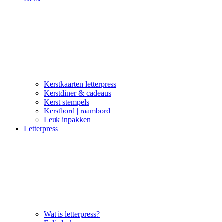
Kerstkaarten letterpress
Kerstdiner & cadeaus
Kerst stempels
Kerstbord | raambord
Leuk inpakken
Letterpress
Wat is letterpress?