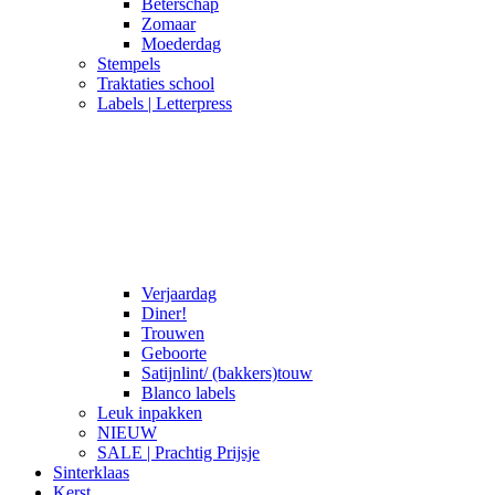
Beterschap
Zomaar
Moederdag
Stempels
Traktaties school
Labels | Letterpress
Verjaardag
Diner!
Trouwen
Geboorte
Satijnlint/ (bakkers)touw
Blanco labels
Leuk inpakken
NIEUW
SALE | Prachtig Prijsje
Sinterklaas
Kerst