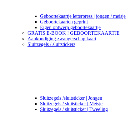
Geboortekaartje letterpress | jongen / meisje
Geboortekaarten geprint
Eigen ontwerp geboortekaartje
GRATIS E-BOOK ! GEBOORTEKAARTJE
Aankondiging zwangerschap kaart
Sluitzegels / sluitstickers
Sluitzegels /sluitsticker | Jongen
Sluitzegels / sluitsticker | Meisje
Sluitzegels / sluitsticker | Tweeling