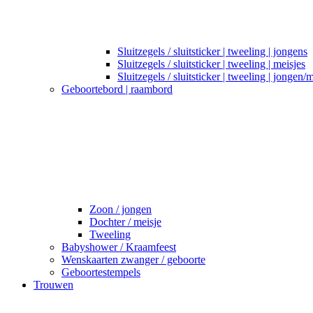
Sluitzegels / sluitsticker | tweeling | jongens
Sluitzegels / sluitsticker | tweeling | meisjes
Sluitzegels / sluitsticker | tweeling | jongen/
Geboortebord | raambord
Zoon / jongen
Dochter / meisje
Tweeling
Babyshower / Kraamfeest
Wenskaarten zwanger / geboorte
Geboortestempels
Trouwen