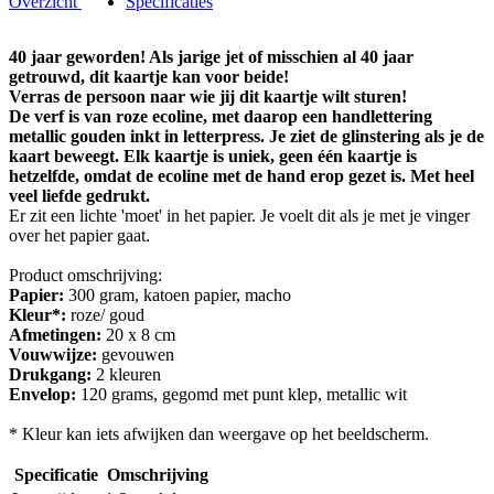
Overzicht
Specificaties
40 jaar geworden! Als jarige jet of misschien al 40 jaar
getrouwd, dit kaartje kan voor beide!
Verras de persoon naar wie jij dit kaartje wilt sturen!
De verf is van roze ecoline, met daarop een handlettering
metallic gouden inkt in letterpress. Je ziet de glinstering als je de
kaart beweegt. Elk kaartje is uniek, geen één kaartje is
hetzelfde, omdat de ecoline met de hand erop gezet is. Met heel
veel liefde gedrukt.
Er zit een lichte 'moet' in het papier. Je voelt dit als je met je vinger
over het papier gaat.
Product omschrijving:
Papier:
300 gram, katoen papier, macho
Kleur*:
roze/ goud
Afmetingen:
20 x 8 cm
Vouwwijze:
gevouwen
Drukgang:
2 kleuren
Envelop:
120 grams, gegomd met punt klep, metallic wit
* Kleur kan iets afwijken dan weergave op het beeldscherm.
Specificatie
Omschrijving