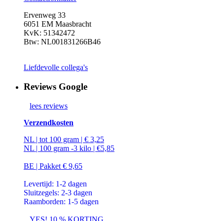
Ervenweg 33
6051 EM Maasbracht
KvK: 51342472
Btw: NL001831266B46
Liefdevolle collega's
Reviews Google
lees reviews
Verzendkosten
NL | tot 100 gram | € 3,25
NL | 100 gram -3 kilo | €5,85
BE | Pakket € 9,65
Levertijd: 1-2 dagen
Sluitzegels: 2-3 dagen
Raamborden: 1-5 dagen
...YES! 10 % KORTING...