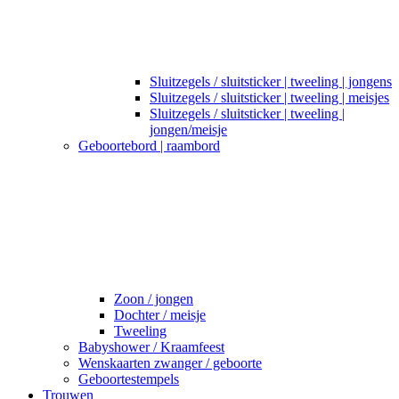
Sluitzegels / sluitsticker | tweeling | jongens
Sluitzegels / sluitsticker | tweeling | meisjes
Sluitzegels / sluitsticker | tweeling |
jongen/meisje
Geboortebord | raambord
Zoon / jongen
Dochter / meisje
Tweeling
Babyshower / Kraamfeest
Wenskaarten zwanger / geboorte
Geboortestempels
Trouwen