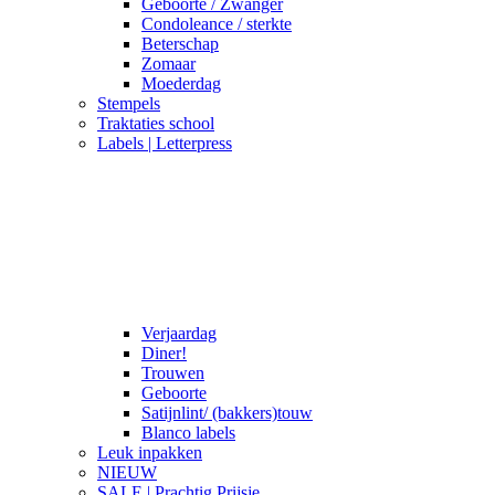
Geboorte / Zwanger
Condoleance / sterkte
Beterschap
Zomaar
Moederdag
Stempels
Traktaties school
Labels | Letterpress
Verjaardag
Diner!
Trouwen
Geboorte
Satijnlint/ (bakkers)touw
Blanco labels
Leuk inpakken
NIEUW
SALE | Prachtig Prijsje