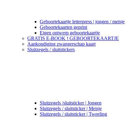
Geboortekaartje letterpress | jongen / meisje
Geboortekaarten geprint
Eigen ontwerp geboortekaartje
GRATIS E-BOOK ! GEBOORTEKAARTJE
Aankondiging zwangerschap kaart
Sluitzegels / sluitstickers
Sluitzegels /sluitsticker | Jongen
Sluitzegels / sluitsticker | Meisje
Sluitzegels / sluitsticker | Tweeling