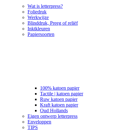
Wat is letterpress?
Foliedruk
Werkwijze
Blinddruk, Preeg of reliëf
Inktkleuren
Papiersoorten
100% katoen papier
Tactile | katoen papier
Ruw katoen papier
Kraft katoen papier
Oud Hollands
Eigen ontwerp letterpress
Enveloppen
TIPS