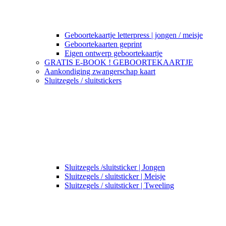
Geboortekaartje letterpress | jongen / meisje
Geboortekaarten geprint
Eigen ontwerp geboortekaartje
GRATIS E-BOOK ! GEBOORTEKAARTJE
Aankondiging zwangerschap kaart
Sluitzegels / sluitstickers
Sluitzegels /sluitsticker | Jongen
Sluitzegels / sluitsticker | Meisje
Sluitzegels / sluitsticker | Tweeling