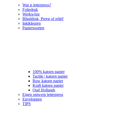
Wat is letterpress?
Foliedruk
Werkwijze
Blinddruk, Preeg of reliëf
Inktkleuren
Papiersoorten
100% katoen papier
Tactile | katoen papier
Ruw katoen papier
Kraft katoen papier
Oud Hollands
Eigen ontwerp letterpress
Enveloppen
TIPS