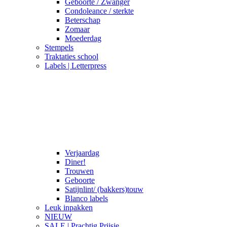
Geboorte / Zwanger
Condoleance / sterkte
Beterschap
Zomaar
Moederdag
Stempels
Traktaties school
Labels | Letterpress
Verjaardag
Diner!
Trouwen
Geboorte
Satijnlint/ (bakkers)touw
Blanco labels
Leuk inpakken
NIEUW
SALE | Prachtig Prijsje