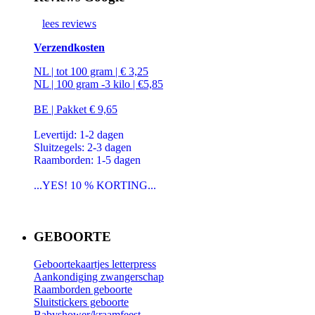
lees reviews
Verzendkosten
NL | tot 100 gram | € 3,25
NL | 100 gram -3 kilo | €5,85
BE | Pakket € 9,65
Levertijd: 1-2 dagen
Sluitzegels: 2-3 dagen
Raamborden: 1-5 dagen
...YES! 10 % KORTING...
GEBOORTE
Geboortekaartjes letterpress
Aankondiging zwangerschap
Raamborden geboorte
Sluitstickers geboorte
Babyshower/kraamfeest