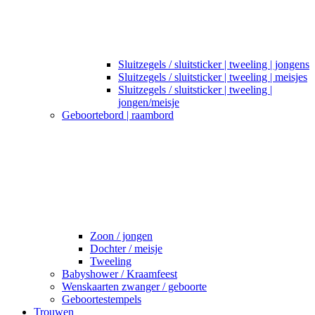
Sluitzegels / sluitsticker | tweeling | jongens
Sluitzegels / sluitsticker | tweeling | meisjes
Sluitzegels / sluitsticker | tweeling |
jongen/meisje
Geboortebord | raambord
Zoon / jongen
Dochter / meisje
Tweeling
Babyshower / Kraamfeest
Wenskaarten zwanger / geboorte
Geboortestempels
Trouwen