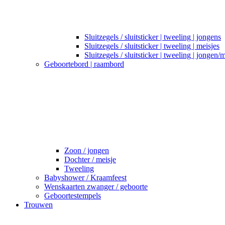
Sluitzegels / sluitsticker | tweeling | jongens
Sluitzegels / sluitsticker | tweeling | meisjes
Sluitzegels / sluitsticker | tweeling | jongen/
Geboortebord | raambord
Zoon / jongen
Dochter / meisje
Tweeling
Babyshower / Kraamfeest
Wenskaarten zwanger / geboorte
Geboortestempels
Trouwen