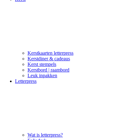
Kerstkaarten letterpress
Kerstdiner & cadeaus
Kerst stempels
Kerstbord | raambord
Leuk inpakken
Letterpress
Wat is letterpress?