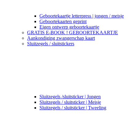
Geboortekaartje letterpress | jongen / meisje
Geboortekaarten geprint
Eigen ontwerp geboortekaartje
GRATIS E-BOOK ! GEBOORTEKAARTJE
Aankondiging zwangerschap kaart
Sluitzegels / sluitstickers
Sluitzegels /sluitsticker | Jongen
Sluitzegels / sluitsticker | Meisje
Sluitzegels / sluitsticker | Tweeling