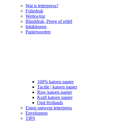
Wat is letterpress?
Foliedruk
Werkwijze
Blinddruk, Preeg of reliëf
Inktkleuren
Papiersoorten
100% katoen papier
Tactile | katoen papier
Ruw katoen papier
Kraft katoen papier
Oud Hollands
Eigen ontwerp letterpress
Enveloppen
TIPS