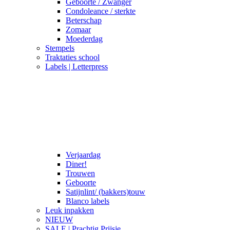
Geboorte / Zwanger
Condoleance / sterkte
Beterschap
Zomaar
Moederdag
Stempels
Traktaties school
Labels | Letterpress
Verjaardag
Diner!
Trouwen
Geboorte
Satijnlint/ (bakkers)touw
Blanco labels
Leuk inpakken
NIEUW
SALE | Prachtig Prijsje