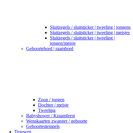
Sluitzegels / sluitsticker | tweeling | jongens
Sluitzegels / sluitsticker | tweeling | meisjes
Sluitzegels / sluitsticker | tweeling |
jongen/meisje
Geboortebord | raambord
Zoon / jongen
Dochter / meisje
Tweeling
Babyshower / Kraamfeest
Wenskaarten zwanger / geboorte
Geboortestempels
Trouwen