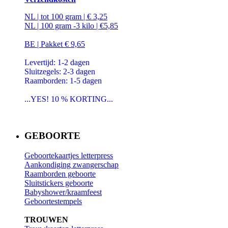
NL | tot 100 gram | € 3,25
NL | 100 gram -3 kilo | €5,85
BE | Pakket € 9,65
Levertijd: 1-2 dagen
Sluitzegels: 2-3 dagen
Raamborden: 1-5 dagen
...YES! 10 % KORTING...
GEBOORTE
Geboortekaartjes letterpress
Aankondiging zwangerschap
Raamborden geboorte
Sluitstickers geboorte
Babyshower/kraamfeest
Geboortestempels
TROUWEN