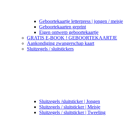
Geboortekaartje letterpress | jongen / meisje
Geboortekaarten geprint
Eigen ontwerp geboortekaartje
GRATIS E-BOOK ! GEBOORTEKAARTJE
Aankondiging zwangerschap kaart
Sluitzegels / sluitstickers
Sluitzegels /sluitsticker | Jongen
Sluitzegels / sluitsticker | Meisje
Sluitzegels / sluitsticker | Tweeling