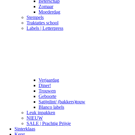
Beterschap
Zomaar
Moederdag
Stempels
Traktaties school
Labels | Letterpress
Verjaardag
Diner!
Trouwen
Geboorte
Satijnlint/ (bakkers)touw
Blanco labels
Leuk inpakken
NIEUW
SALE | Prachtig Prijsje
Sinterklaas
Kerst