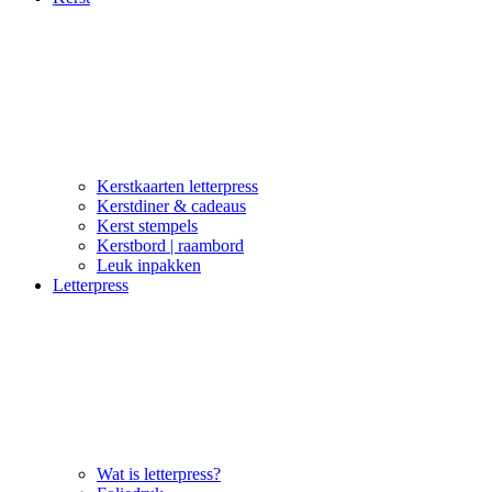
Kerstkaarten letterpress
Kerstdiner & cadeaus
Kerst stempels
Kerstbord | raambord
Leuk inpakken
Letterpress
Wat is letterpress?