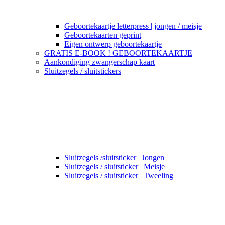
Geboortekaartje letterpress | jongen / meisje
Geboortekaarten geprint
Eigen ontwerp geboortekaartje
GRATIS E-BOOK ! GEBOORTEKAARTJE
Aankondiging zwangerschap kaart
Sluitzegels / sluitstickers
Sluitzegels /sluitsticker | Jongen
Sluitzegels / sluitsticker | Meisje
Sluitzegels / sluitsticker | Tweeling