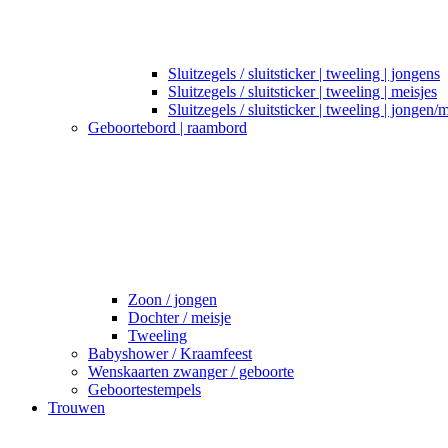
Sluitzegels / sluitsticker | tweeling | jongens
Sluitzegels / sluitsticker | tweeling | meisjes
Sluitzegels / sluitsticker | tweeling | jongen/
Geboortebord | raambord
Zoon / jongen
Dochter / meisje
Tweeling
Babyshower / Kraamfeest
Wenskaarten zwanger / geboorte
Geboortestempels
Trouwen