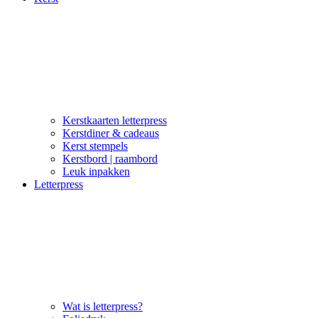
Kerstkaarten letterpress
Kerstdiner & cadeaus
Kerst stempels
Kerstbord | raambord
Leuk inpakken
Letterpress
Wat is letterpress?