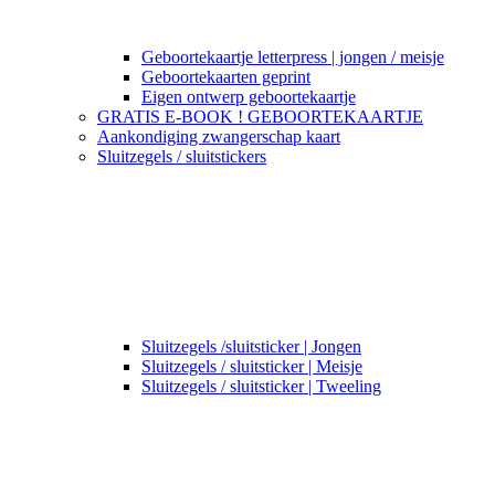
Geboortekaartje letterpress | jongen / meisje
Geboortekaarten geprint
Eigen ontwerp geboortekaartje
GRATIS E-BOOK ! GEBOORTEKAARTJE
Aankondiging zwangerschap kaart
Sluitzegels / sluitstickers
Sluitzegels /sluitsticker | Jongen
Sluitzegels / sluitsticker | Meisje
Sluitzegels / sluitsticker | Tweeling