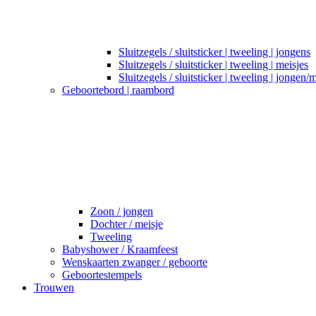
Sluitzegels / sluitsticker | tweeling | jongens
Sluitzegels / sluitsticker | tweeling | meisjes
Sluitzegels / sluitsticker | tweeling | jongen/
Geboortebord | raambord
Zoon / jongen
Dochter / meisje
Tweeling
Babyshower / Kraamfeest
Wenskaarten zwanger / geboorte
Geboortestempels
Trouwen