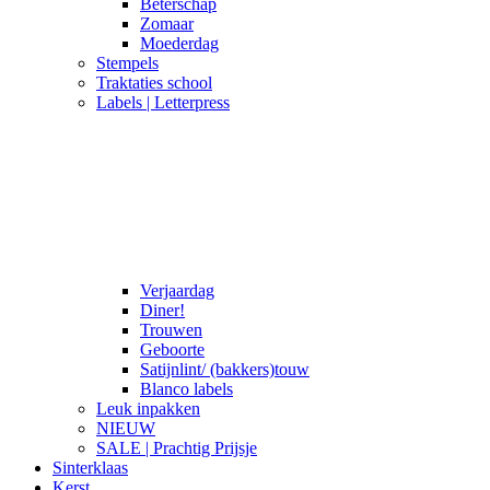
Beterschap
Zomaar
Moederdag
Stempels
Traktaties school
Labels | Letterpress
Verjaardag
Diner!
Trouwen
Geboorte
Satijnlint/ (bakkers)touw
Blanco labels
Leuk inpakken
NIEUW
SALE | Prachtig Prijsje
Sinterklaas
Kerst