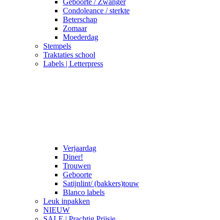
Geboorte / Zwanger
Condoleance / sterkte
Beterschap
Zomaar
Moederdag
Stempels
Traktaties school
Labels | Letterpress
Verjaardag
Diner!
Trouwen
Geboorte
Satijnlint/ (bakkers)touw
Blanco labels
Leuk inpakken
NIEUW
SALE | Prachtig Prijsje