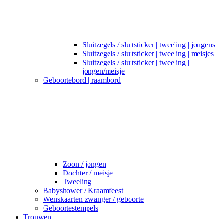
Sluitzegels / sluitsticker | tweeling | jongens
Sluitzegels / sluitsticker | tweeling | meisjes
Sluitzegels / sluitsticker | tweeling |
jongen/meisje
Geboortebord | raambord
Zoon / jongen
Dochter / meisje
Tweeling
Babyshower / Kraamfeest
Wenskaarten zwanger / geboorte
Geboortestempels
Trouwen