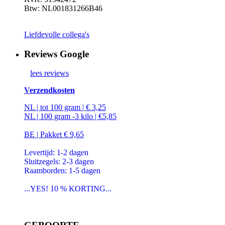
Btw: NL001831266B46
Liefdevolle collega's
Reviews Google
lees reviews
Verzendkosten
NL | tot 100 gram | € 3,25
NL | 100 gram -3 kilo | €5,85
BE | Pakket € 9,65
Levertijd: 1-2 dagen
Sluitzegels: 2-3 dagen
Raamborden: 1-5 dagen
...YES! 10 % KORTING...