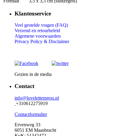
Formaat
3,5 x 3,5 cm (sluitzegels)
Klantenservice
Veel gestelde vragen (FAQ)
Verzend en retourbeleid
Algemene voorwaarden
Privacy Policy &
Disclaimer
Gezien in de media
Contact
info@loveletterpress.nl
+310612275919
Contactformulier
Ervenweg 33
6051 EM Maasbracht
KvK: 51342472