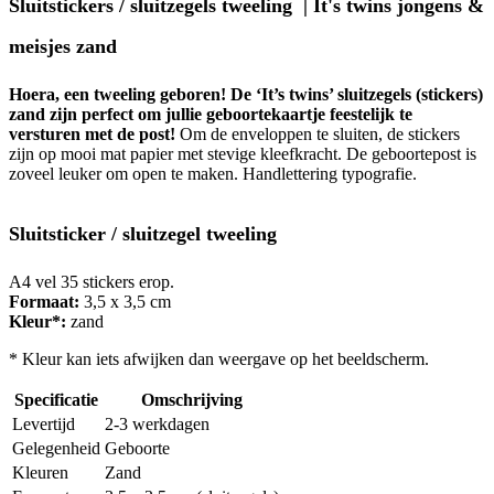
Sluitstickers / sluitzegels tweeling | It's twins jongens &
meisjes zand
Hoera, een tweeling geboren! De ‘It’s twins’ sluitzegels (stickers)
zand zijn perfect om jullie geboortekaartje feestelijk te
versturen met de post!
Om de enveloppen te sluiten, de stickers
zijn op mooi mat papier met stevige kleefkracht. De geboortepost is
zoveel leuker om open te maken. Handlettering typografie.
Sluitsticker / sluitzegel tweeling
A4 vel 35 stickers erop.
Formaat:
3,5 x 3,5 cm
Kleur*:
zand
* Kleur kan iets afwijken dan weergave op het beeldscherm.
Specificatie
Omschrijving
Levertijd
2-3 werkdagen
Gelegenheid
Geboorte
Kleuren
Zand