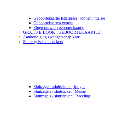
Geboortekaartje letterpress | jongen / meisje
Geboortekaarten geprint
Eigen ontwerp geboortekaartje
GRATIS E-BOOK ! GEBOORTEKAARTJE
Aankondiging zwangerschap kaart
Sluitzegels / sluitstickers
Sluitzegels /sluitsticker | Jongen
Sluitzegels / sluitsticker | Meisje
Sluitzegels / sluitsticker | Tweeling