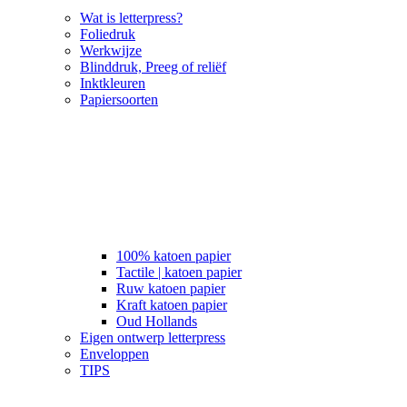
Wat is letterpress?
Foliedruk
Werkwijze
Blinddruk, Preeg of reliëf
Inktkleuren
Papiersoorten
100% katoen papier
Tactile | katoen papier
Ruw katoen papier
Kraft katoen papier
Oud Hollands
Eigen ontwerp letterpress
Enveloppen
TIPS