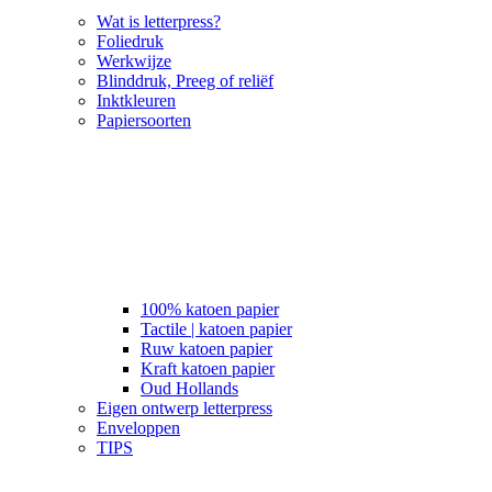
Wat is letterpress?
Foliedruk
Werkwijze
Blinddruk, Preeg of reliëf
Inktkleuren
Papiersoorten
100% katoen papier
Tactile | katoen papier
Ruw katoen papier
Kraft katoen papier
Oud Hollands
Eigen ontwerp letterpress
Enveloppen
TIPS