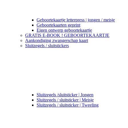
Geboortekaartje letterpress | jongen / meisje
Geboortekaarten geprint
Eigen ontwerp geboortekaartje
GRATIS E-BOOK ! GEBOORTEKAARTJE
Aankondiging zwangerschap kaart
Sluitzegels / sluitstickers
Sluitzegels /sluitsticker | Jongen
Sluitzegels / sluitsticker | Meisje
Sluitzegels / sluitsticker | Tweeling