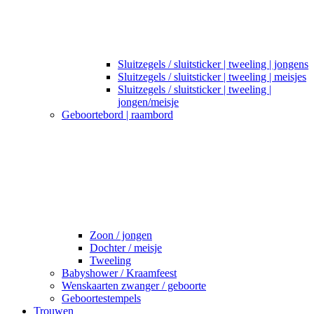
Sluitzegels / sluitsticker | tweeling | jongens
Sluitzegels / sluitsticker | tweeling | meisjes
Sluitzegels / sluitsticker | tweeling |
jongen/meisje
Geboortebord | raambord
Zoon / jongen
Dochter / meisje
Tweeling
Babyshower / Kraamfeest
Wenskaarten zwanger / geboorte
Geboortestempels
Trouwen