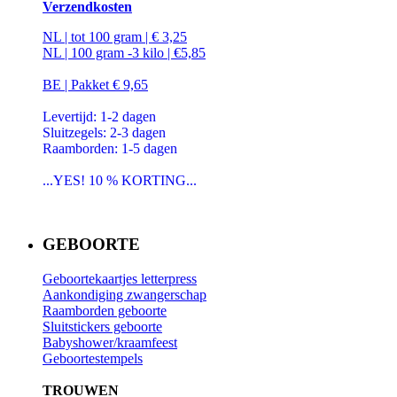
Verzendkosten
NL | tot 100 gram | € 3,25
NL | 100 gram -3 kilo | €5,85
BE | Pakket € 9,65
Levertijd: 1-2 dagen
Sluitzegels: 2-3 dagen
Raamborden: 1-5 dagen
...YES! 10 % KORTING...
GEBOORTE
Geboortekaartjes letterpress
Aankondiging zwangerschap
Raamborden geboorte
Sluitstickers geboorte
Babyshower/kraamfeest
Geboortestempels
TROUWEN