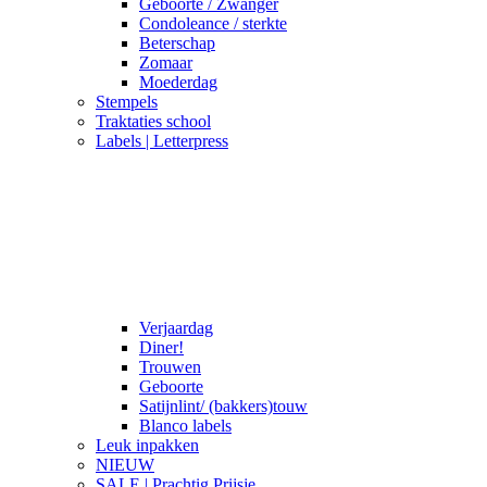
Geboorte / Zwanger
Condoleance / sterkte
Beterschap
Zomaar
Moederdag
Stempels
Traktaties school
Labels | Letterpress
Verjaardag
Diner!
Trouwen
Geboorte
Satijnlint/ (bakkers)touw
Blanco labels
Leuk inpakken
NIEUW
SALE | Prachtig Prijsje