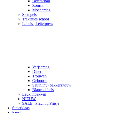
Beterschap
Zomaar
Moederdag
Stempels
Traktaties school
Labels | Letterpress
Verjaardag
Diner!
Trouwen
Geboorte
Satijnlint/ (bakkers)touw
Blanco labels
Leuk inpakken
NIEUW
SALE | Prachtig Prijsje
Sinterklaas
Kerst