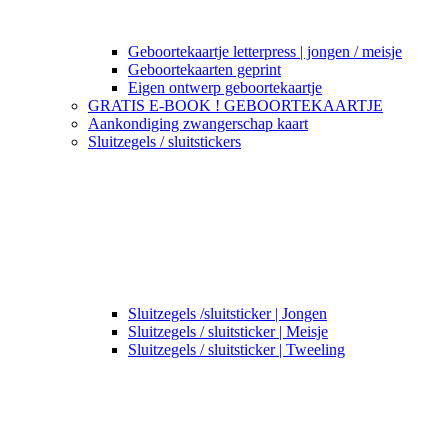
Geboortekaartje letterpress | jongen / meisje
Geboortekaarten geprint
Eigen ontwerp geboortekaartje
GRATIS E-BOOK ! GEBOORTEKAARTJE
Aankondiging zwangerschap kaart
Sluitzegels / sluitstickers
Sluitzegels /sluitsticker | Jongen
Sluitzegels / sluitsticker | Meisje
Sluitzegels / sluitsticker | Tweeling