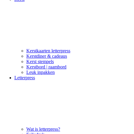
Kerstkaarten letterpress
Kerstdiner & cadeaus
Kerst stempels
Kerstbord | raambord
Leuk inpakken
Letterpress
Wat is letterpress?