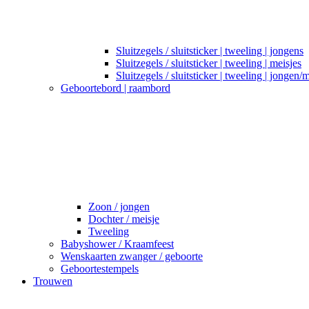
Sluitzegels / sluitsticker | tweeling | jongens
Sluitzegels / sluitsticker | tweeling | meisjes
Sluitzegels / sluitsticker | tweeling | jongen/
Geboortebord | raambord
Zoon / jongen
Dochter / meisje
Tweeling
Babyshower / Kraamfeest
Wenskaarten zwanger / geboorte
Geboortestempels
Trouwen