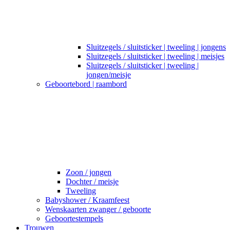
Sluitzegels / sluitsticker | tweeling | jongens
Sluitzegels / sluitsticker | tweeling | meisjes
Sluitzegels / sluitsticker | tweeling |
jongen/meisje
Geboortebord | raambord
Zoon / jongen
Dochter / meisje
Tweeling
Babyshower / Kraamfeest
Wenskaarten zwanger / geboorte
Geboortestempels
Trouwen